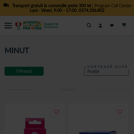
Transport gratuit la comenzile peste 300 lei
| Program Call Center:
Luni - Vineri, 9:00 - 17:00
,
0374.336.802
Cautare
MINUT
SORTEAZĂ DUPĂ
Filtrează
7
produse