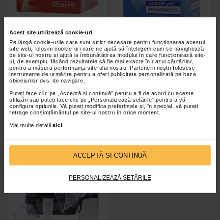
Acest site utilizează cookie-uri
Pe lângă cookie-urile care sunt strict necesare pentru funcționarea acestui
site web, folosim cookie-uri care ne ajută să înțelegem cum se navighează
pe site-ul nostru și ajută la îmbunătățirea modului în care funcționează site-
MINUT Leucoplast plast panza,
MINUT Leucoplast transparent,
ul, de exemplu, făcând rezultatele să fie mai exacte în cazul căutărilor,
2,5 cm x 5 cm
5 cm x 5 m
pentru a măsura performanța site-ului nostru. Partenerii noștri folosesc
instrumente de urmărire pentru a oferi publicitate personalizată pe baza
obiceiurilor dvs. de navigare.
Puteți face clic pe „Acceptă si continuă” pentru a fi de acord cu aceste
utilizări sau puteți face clic pe „Personalizează setările” pentru a vă
configura opțiunile. Vă puteți modifica preferințele și, în special, vă puteți
retrage consimțământul pe site-ul nostru în orice moment.
Indisponibil
Indisponibil
Mai multe detalii
aici
.
ACCEPTĂ SI CONTINUĂ
PERSONALIZEAZĂ SETĂRILE