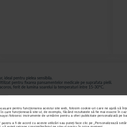
, ideal pentru pielea sensibila.
tilizat pentru fixarea pansamentelor medicale pe suprafata pielii.
 racoros, ferit de lumina soarelui la temperaturi intre 15-30°C.
necesare pentru funcționarea acestui site web, folosim cookie-uri care ne ajută să î
 în care funcționează site-ul, de exemplu, făcând rezultatele să fie mai exacte în caz
s sunt valabile pentru comenzile efectuate online.
 noștri folosesc instrumente de urmărire pentru a oferi publicitate personalizată pe ba
 pentru a fi de acord cu aceste utilizări sau puteți face clic pe „Personalizează setăr
ial, vă puteți retrage consimțământul pe site-ul nostru în orice moment.