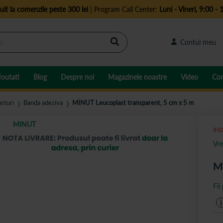
uit la comenzile peste 300 lei
| Program Call Center:
Luni - Vineri, 9:00 - 
Cautare
Contul meu
outati
Blog
Despre noi
Magazinele noastre
Video
Con
asturi
Banda adeziva
MINUT Leucoplast transparent, 5 cm x 5 m
❯
❯
MINUT
IND
Vre
MI
Fii
i