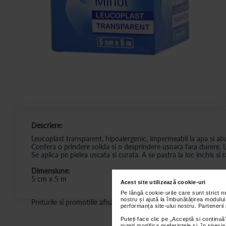
Descriere:
Leucoplast transparent, hipoalergenic, impermeabil la apa si abur
Confera o prindere solida si o desprindere usoara fara durere. U
Se aplica pe pielea uscata si curata. A se pastra la loc inchis si
Dimensiune:
5 cm x 5 m
Acest site utilizează cookie-uri
Pe lângă cookie-urile care sunt strict 
nostru și ajută la îmbunătățirea modului
Preturile si promotiile afisate pe site in dreptul fiecarui produ
performanța site-ului nostru. Partenerii
Puteți face clic pe „Acceptă si continuă”
puteți modifica preferințele și, în spec