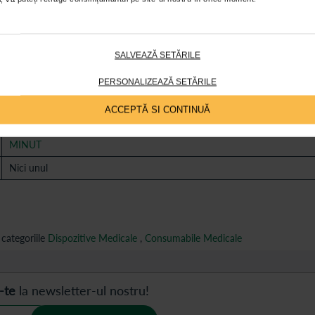
Întrebări și răspunsuri
SALVEAZĂ SETĂRILE
54238
PERSONALIZEAZĂ SETĂRILE
5948824001689
ACCEPTĂ SI CONTINUĂ
Nu
MINUT
Nici unul
categoriile
Dispozitive Medicale
,
Consumabile Medicale
-te
la newsletter-ul nostru!