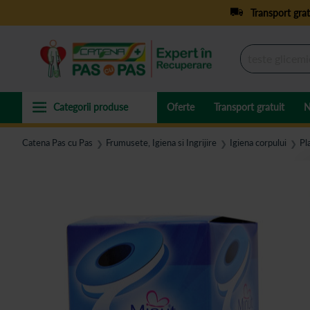
Transport grat
Oferte
Transport gratuit
N
Catena Pas cu Pas
Frumusete, Igiena si Ingrijire
Igiena corpului
Pl
❯
❯
❯