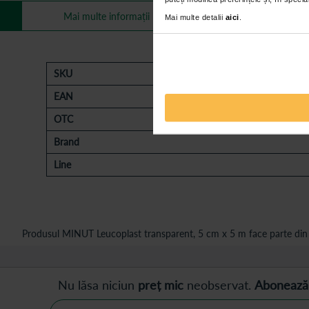
Review-uri
Mai multe informații
Mai multe detalii
aici
.
SKU
EAN
OTC
Brand
Line
Produsul MINUT Leucoplast transparent, 5 cm x 5 m face parte din 
Nu lăsa niciun
preț mic
neobservat.
Abonează