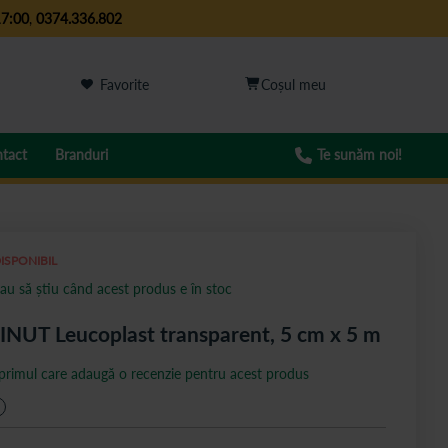
17:00
,
0374.336.802
Favorite
tact
Branduri
Te sunăm noi!
ISPONIBIL
au să știu când acest produs e în stoc
NUT Leucoplast transparent, 5 cm x 5 m
 primul care adaugă o recenzie pentru acest produs