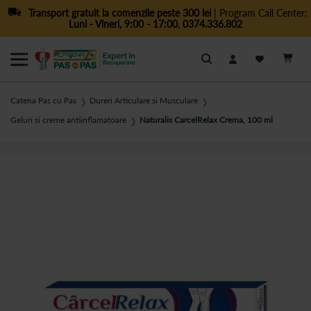
Transport gratuit la comenzile peste 300 lei
| Program Call Center:
Luni - Vineri, 9:00 - 17:00
,
0374.336.802
Cautare
Catena Pas cu Pas
Dureri Articulare si Musculare
❯
❯
Geluri si creme antiinflamatoare
Naturalis CarcelRelax Crema, 100 ml
❯