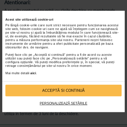
Atentionari:
A se evita contactul cu ochii, cu rănile deschise, cu membranele
mucoase, cu mușcăturile de animale adânci sau superficiale și
arsurile grave.
Acest site utilizează cookie-uri
A nu se utiliza în cazul bebelușilor sau copiilor mici.
Pe lângă cookie-urile care sunt strict necesare pentru funcționarea acestui
A nu se bandaja după aplicare.
site web, folosim cookie-uri care ne ajută să înțelegem cum se navighează
A se folosi doar pentru uz extern.
pe site-ul nostru și ajută la îmbunătățirea modului în care funcționează site-
ul, de exemplu, făcând rezultatele să fie mai exacte în cazul căutărilor,
A nu se folosi de către femeile însărcinate sau care alăptează decât
pentru a măsura performanța site-ului nostru. Partenerii noștri folosesc
cu acordul medicului specialist.
instrumente de urmărire pentru a oferi publicitate personalizată pe baza
În caz de înghițire, mergeți de urgență la medic.
obiceiurilor dvs. de navigare.
A se evita folosirea produsului în cazul hipersensibilităţii la oricare
Puteți face clic pe „Acceptă si continuă” pentru a fi de acord cu aceste
dintre ingrediente.
utilizări sau puteți face clic pe „Personalizează setările” pentru a vă
configura opțiunile. Vă puteți modifica preferințele și, în special, vă puteți
Efecte secundare:
retrage consimțământul pe site-ul nostru în orice moment.
Dacă simptomele se agravează sau apare sângerare, consultați
Mai multe detalii
aici
.
medicul.
În cazuri rare, pot apărea reacții cutanate alergice.
ACCEPTĂ SI CONTINUĂ
Pastrare:
A se păstra la temperaturi sub 25 °C, în ambalajul original.
PERSONALIZEAZĂ SETĂRILE
A nu se lăsa la îndemâna copiilor.
Perioada de valabilitate este de 2 ani de la data fabricației. A se
utiliza în termen de 3 luni de la deschidere.