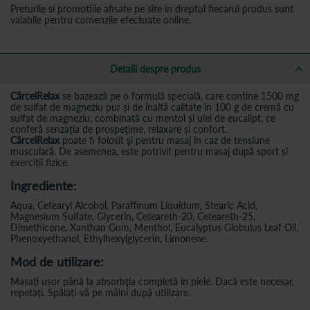
Preturile si promotiile afisate pe site in dreptul fiecarui produs sunt
valabile pentru comenzile efectuate online.
Detalii despre produs
CârcelRelax
se bazează pe o formulă specială, care conține 1500 mg
de sulfat de magneziu pur și de înaltă calitate în 100 g de cremă cu
sulfat de magneziu, combinată cu mentol și ulei de eucalipt, ce
conferă senzația de prospeţime, relaxare și confort.
CârcelRelax
poate fi folosit şi pentru masaj în caz de tensiune
musculară. De asemenea, este potrivit pentru masaj după sport și
exerciții fizice.
Ingrediente:
Aqua, Cetearyl Alcohol, Paraffinum Liquidum, Stearic Acid,
Magnesium Sulfate, Glycerin, Ceteareth-20, Ceteareth-25,
Dimethicone, Xanthan Gum, Menthol, Eucalyptus Globulus Leaf Oil,
Phenoxyethanol, Ethylhexylglycerin, Limonene.
Mod de utilizare:
Masați ușor până la absorbţia completă în piele. Dacă este necesar,
repetați. Spălați-vă pe mâini după utilizare.