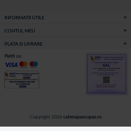
INFORMATII UTILE
CONTUL MEU
PLATA SI LIVRARE
Platiti cu:
Copyright 2026
catenapascupas.ro