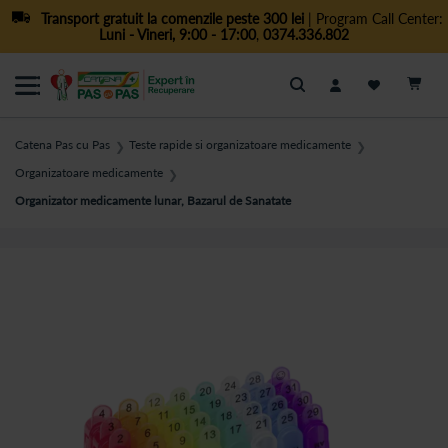
Transport gratuit la comenzile peste 300 lei
| Program Call Center:
Luni - Vineri, 9:00 - 17:00
,
0374.336.802
Cautare
Catena Pas cu Pas
Teste rapide si organizatoare medicamente
❯
❯
Organizatoare medicamente
❯
Organizator medicamente lunar, Bazarul de Sanatate