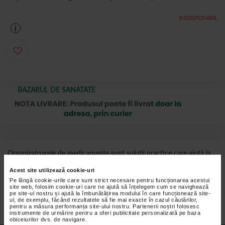
INDISPONIBIL
i
BAZARUL DE SANATATE
Organizatoarele de medicamente sunt soluții practice care ajută la
depozitarea și gestionarea eficientă a medicamentelor, asigurând
acces rapid și organizat la dozele zilnice.
Acest site utilizează cookie-uri
Pe lângă cookie-urile care sunt strict necesare pentru funcționarea acestui
site web, folosim cookie-uri care ne ajută să înțelegem cum se navighează
Preturile si promotiile afisate pe site in dreptul fiecarui produs sunt
pe site-ul nostru și ajută la îmbunătățirea modului în care funcționează site-
valabile pentru comenzile efectuate online.
ul, de exemplu, făcând rezultatele să fie mai exacte în cazul căutărilor,
pentru a măsura performanța site-ului nostru. Partenerii noștri folosesc
instrumente de urmărire pentru a oferi publicitate personalizată pe baza
obiceiurilor dvs. de navigare.