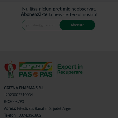
Nu lăsa niciun
preț mic
neobservat.
Abonează-te
la newsletter-ul nostru!
Abonare
CATENA PHARMA S.R.L.
J2023002710034
RO3008793
Adresa:
Pitesti, str. Banat nr.2, judet Arges
Telefon:
0374.336.802