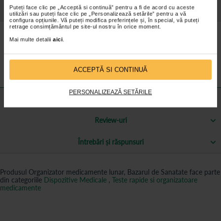
Puteți face clic pe „Acceptă si continuă” pentru a fi de acord cu aceste
Detalii despre produs
utilizări sau puteți face clic pe „Personalizează setările” pentru a vă
configura opțiunile. Vă puteți modifica preferințele și, în special, vă puteți
retrage consimțământul pe site-ul nostru în orice moment.
Caracteristici Organizator medicamente:
Mai multe detalii
aici
.
Este compus din 32 compartimente detașabile, unul pentru fiecare
zi a săptămânii, prevăzute cu casete separate pentru fiecare interval
din zi (dimineaţă, seară).
ACCEPTĂ SI CONTINUĂ
PERSONALIZEAZĂ SETĂRILE
Mai multe informații
Review-uri
Întrebări și răspunsuri
Produsul Organizator medicamente lunar, Bazarul de Sanatate face parte
din categoriile
Dispozitive Medicale
,
Teste rapide si organizatoare
medicamente