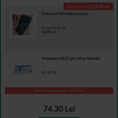
Economisești
15,00 Lei
Orteza cot MX Health premium
începand de la
42,00
Lei
ArtroSuport RECE gel, 100 g, Naturalis
47,30 Lei
Plus extra reducere
-
15,00 Lei
74,30 Lei