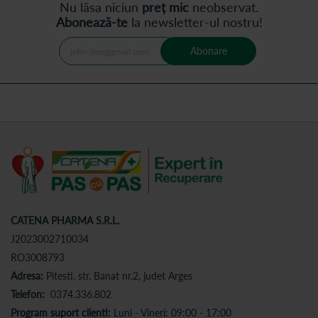
Nu lăsa niciun
preț mic
neobservat.
Abonează-te
la newsletter-ul nostru!
Abonare
CATENA PHARMA S.R.L.
J2023002710034
RO3008793
Adresa:
Pitesti, str. Banat nr.2, judet Arges
Telefon:
0374.336.802
Program suport clienti:
Luni - Vineri: 09:00 - 17:00