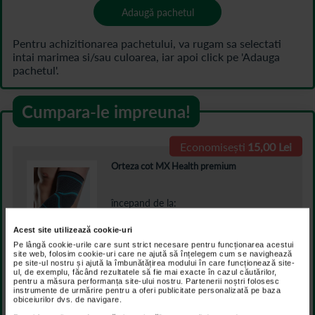
Adaugă pachetul
Cumpara-le impreuna!
Economisești
15,00 Lei
Orteza cot MX Health premium
începand de la
42,00
Lei
Acest site utilizează cookie-uri
Pe lângă cookie-urile care sunt strict necesare pentru funcționarea acestui
site web, folosim cookie-uri care ne ajută să înțelegem cum se navighează
pe site-ul nostru și ajută la îmbunătățirea modului în care funcționează site-
ul, de exemplu, făcând rezultatele să fie mai exacte în cazul căutărilor,
pentru a măsura performanța site-ului nostru. Partenerii noștri folosesc
ArtroSuport gel emulsionat, 100 g, Naturalis
instrumente de urmărire pentru a oferi publicitate personalizată pe baza
obiceiurilor dvs. de navigare.