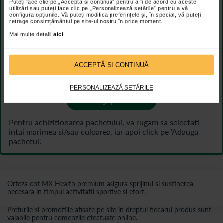
Puteți face clic pe „Acceptă si continuă” pentru a fi de acord cu aceste
47,30 Lei
utilizări sau puteți face clic pe „Personalizează setările” pentru a vă
configura opțiunile. Vă puteți modifica preferințele și, în special, vă puteți
retrage consimțământul pe site-ul nostru în orice moment.
Mai multe detalii
aici
.
Plus extra reducere
-
15,00 Lei
ACCEPTĂ SI CONTINUĂ
74,30 Lei
PERSONALIZEAZĂ SETĂRILE
Adaugă pachetul
Orteza cot MX Health premium asigura sprijinul si sustinerea
necesara in timpul activitatii sportive si efort.
Preturile si promotiile afisate pe site in dreptul fiecarui produs sunt
valabile pentru comenzile efectuate online.