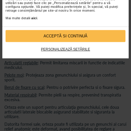
Aceste cleme se actioneaza prin apasare si mutare spre pozitia
utilizări sau puteți face clic pe „Personalizează setările” pentru a vă
dorita.
configura opțiunile. Vă puteți modifica preferințele și, în special, vă puteți
retrage consimțământul pe site-ul nostru în orice moment.
Posibilitatile de limitare a miscarii sunt:
Mai multe detalii
aici
.
flexie 0°, 15°, 30°, 45°, 60°, 75°, 90°, 105°, 120°
extensie 0°, 15°, 30°, 45°, 60°, 75°, 90°
2 benzi de fixare prevazute cu scai la nivelul gambei
ACCEPTĂ SI CONTINUĂ
2 benzi de fixare prevazute cu scai la nivelul coapsei.
PERSONALIZEAZĂ SETĂRILE
Lungime: 50 cm.
Articulatii reglabile
: Permit limitarea miscarii in functie de indicatiile
medicului.
Pelote moi
: Protejeaza zona genunchiului si asigura un confort
sporit.
Benzi de fixare cu scai
: Pentru o potrivire perfecta si o fixare sigura.
Material respirabil
: Permite pielii sa respire, prevenind transpiratia
excesiva.
Orteza este un suport pentru articulaţia genunchiului, cele doua
articulatii laterale blocabile asigurand stabilitate si siguranta la
utilizare.
Datorita formei sale, orteza poate fi utilizata pe un genunchi al carui
relief anatomic este deformat, avand posibilitatea de reglare a