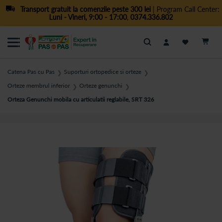
Transport gratuit la comenzile peste 300 lei
| Program Call Center:
Luni - Vineri, 9:00 - 17:00
,
0374.336.802
Cautare
Catena Pas cu Pas
Suporturi ortopedice si orteze
❯
❯
Orteze membrul inferior
Orteze genunchi
❯
❯
Orteza Genunchi mobila cu articulatii reglabile, SRT 326