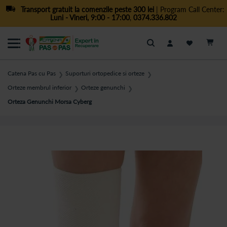
Transport gratuit la comenzile peste 300 lei
| Program Call Center:
Luni - Vineri, 9:00 - 17:00
,
0374.336.802
Cautare
Catena Pas cu Pas
Suporturi ortopedice si orteze
❯
❯
Orteze membrul inferior
Orteze genunchi
❯
❯
Orteza Genunchi Morsa Cyberg