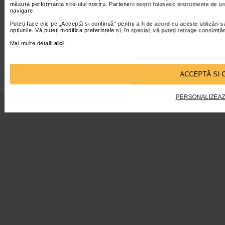
măsura performanța site-ului nostru. Partenerii noștri folosesc instrumente de urm
navigare.
Puteți face clic pe „Acceptă si continuă” pentru a fi de acord cu aceste utilizări 
opțiunile. Vă puteți modifica preferințele și, în special, vă puteți retrage consimț
Mai multe detalii
aici
.
ACCEPTĂ SI 
Copyright 2026
catenapascupas.ro
PERSONALIZEAZ