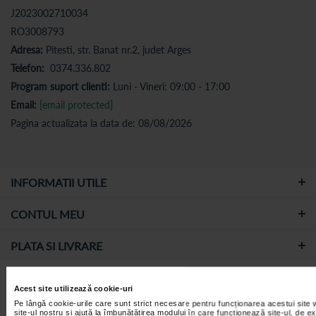
J2023002710034
RO3008793
Adresa:
Pitesti, str. Banat nr.2, judet Arges
Telefon:
0374.336.802
Program suport clienti:
Luni - Vineri: 09:00 - 17:00
Email:
[email protected]
Pagina actualizata la data de: 08/08/2026
INFORMATII UTILE
CONTUL MEU
PLATA SI LIVRARE
Platiti cu:
Acest site utilizează cookie-uri
Pe lângă cookie-urile care sunt strict necesare pentru funcționarea acestui site
site-ul nostru și ajută la îmbunătățirea modului în care funcționează site-ul, de e