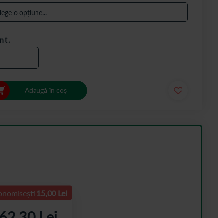
nt.
Adaugă în coș
onomisești
15,00 Lei
62,30 Lei