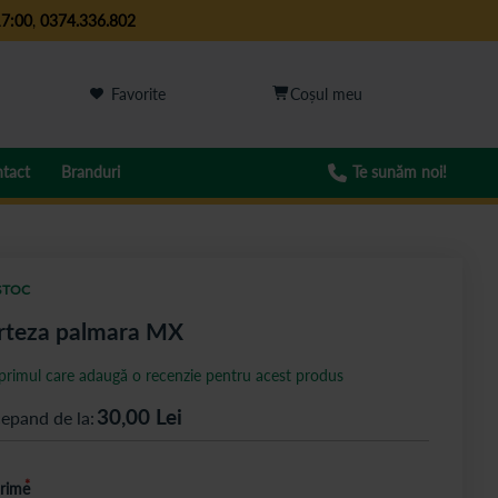
17:00
,
0374.336.802
Favorite
tact
Branduri
Te sunăm noi!
STOC
rteza palmara MX
 primul care adaugă o recenzie pentru acest produs
30,00
Lei
cepand de la
rime