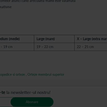
ptomelor atunci cand articulatia mainii este vatamata
umatisme
dium (medie)
Large (mare)
X – Large (extra mar
 – 19 cm
19 – 22 cm
22 – 25 cm
topedice si orteze
,
Orteze membrul superior
-te
la newsletter-ul nostru!
Abonare