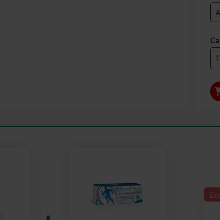
Ca
Ec