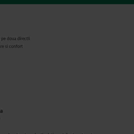
 pe doua directii
are si confort
na
r