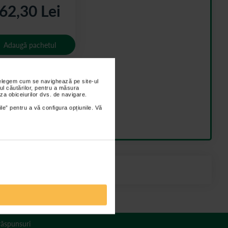
62,30 Lei
Adaugă pachetul
nțelegem cum se navighează pe site-ul
ul căutărilor, pentru a măsura
za obiceiurilor dvs. de navigare.
ile” pentru a vă configura opțiunile. Vă
 răspunsuri