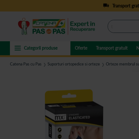
Transport grat
Oferte
Transport gratuit
N
Catena Pas cu Pas
Suporturi ortopedice si orteze
Orteze membrul su
❯
❯