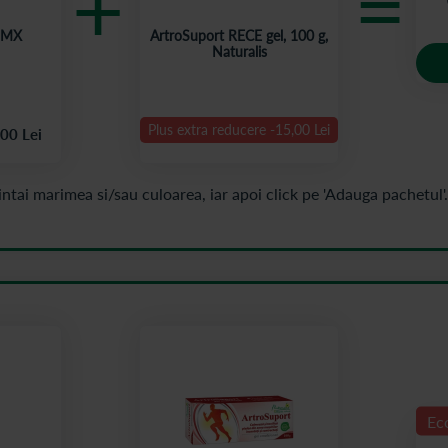
+
=
a MX
ArtroSuport RECE gel, 100 g,
Naturalis
Plus extra reducere
-
15,00 Lei
,00
Lei
47,30 Lei
Ec