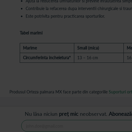
Ajuta la reducerea umflaturilor si previne inrautatirea sim
Contribuie la refacerea dupa interventii chirurgicale si tra
Este potrivita pentru practicarea sporturilor.
Tabel marimi
Marime
Small (mica)
Me
Circumferinta incheietura*
13 – 16 cm
16
Produsul Orteza palmara MX face parte din categoriile
Suporturi or
Nu lăsa niciun
preț mic
neobservat.
Abonează