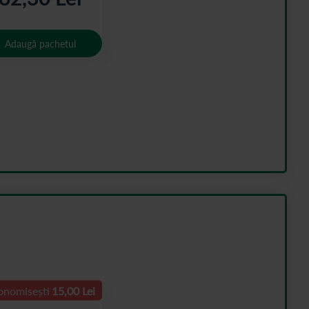
Adaugă pachetul
onomisești
15,00 Lei