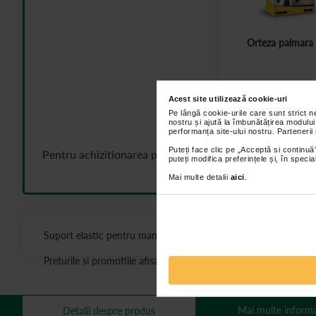
Orteza palmar
Acest site utilizează cookie-uri
30
începand de la
Pe lângă cookie-urile care sunt strict 
nostru și ajută la îmbunătățirea modului
performanța site-ului nostru. Partenerii
Puteți face clic pe „Acceptă si continuă”
puteți modifica preferințele și, în spec
Mai multe detalii
aici
.
Suport elastic pentru mana, sustine articulatia traumatizata, s
Preturile si promotiile afisate pe site in dreptul fiecarui produ
Mai multe informa
Detalii despre produs