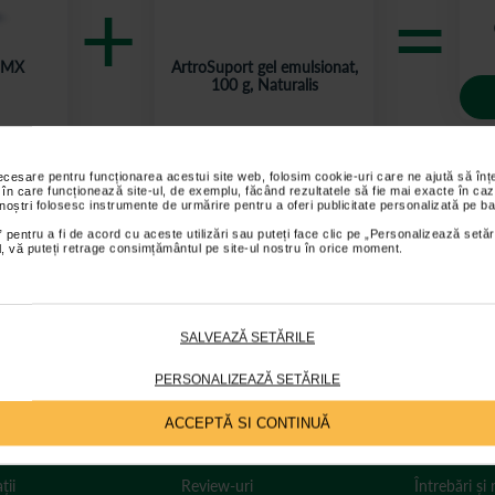
+
=
a MX
ArtroSuport gel emulsionat,
100 g, Naturalis
Plus extra reducere
-
15,00 Lei
,00
Lei
47,30 Lei
necesare pentru funcționarea acestui site web, folosim cookie-uri care ne ajută să î
 în care funcționează site-ul, de exemplu, făcând rezultatele să fie mai exacte în caz
 noștri folosesc instrumente de urmărire pentru a oferi publicitate personalizată pe ba
 pentru a fi de acord cu aceste utilizări sau puteți face clic pe „Personalizează setăr
ial, vă puteți retrage consimțământul pe site-ul nostru în orice moment.
SALVEAZĂ SETĂRILE
labita. Compresie moderata, contribuie la reducerea umflaturilor.
PERSONALIZEAZĂ SETĂRILE
s sunt valabile pentru comenzile efectuate online.
ACCEPTĂ SI CONTINUĂ
ții
Review-uri
Întrebări și