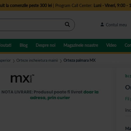
uit la comenzile peste 300 lei
| Program Call Center:
Luni - Vineri, 9:00 - 
Cautare
Contul meu
outati
Blog
Despre noi
Magazinele noastre
Video
Con
perior
Orteze incheietura mainii
Orteza palmara MX
❯
❯
ÎN 
O
Fii
în
Ma