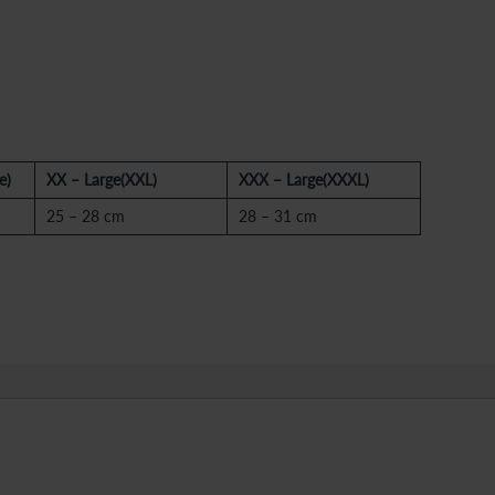
e)
XX – Large(XXL)
XXX – Large(XXXL)
25 – 28 cm
28 – 31 cm