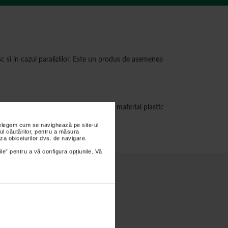
sc si in cazul paraliziilor. Este un produs de asemenea
l gleznei. Este confectionata dintr-un material plastic
nțelegem cum se navighează pe site-ul
ul căutărilor, pentru a măsura
za obiceiurilor dvs. de navigare.
ile” pentru a vă configura opțiunile. Vă
rul inferior