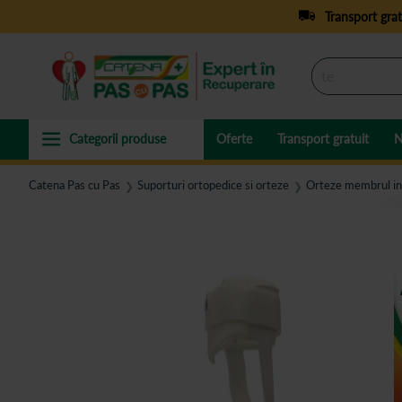
Transport grat
Oferte
Transport gratuit
N
Catena Pas cu Pas
Suporturi ortopedice si orteze
Orteze membrul in
❯
❯