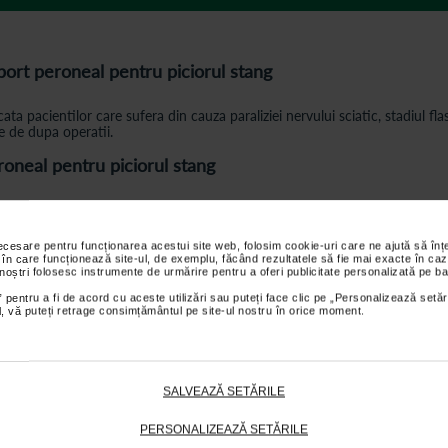
ort peroneal pentru piciorul stang
a pacientilor care sufera din cauza paraliziei nervului sciatic, stadiul fla
e de dupa operatii.
roneal pentru piciorul stang
orita acestui sistem, produsul asigura o fixare sigura in jurul gambei si a
ti.
necesare pentru funcționarea acestui site web, folosim cookie-uri care ne ajută să î
 în care funcționează site-ul, de exemplu, făcând rezultatele să fie mai exacte în caz
 noștri folosesc instrumente de urmărire pentru a oferi publicitate personalizată pe ba
 pentru a fi de acord cu aceste utilizări sau puteți face clic pe „Personalizează setăr
ial, vă puteți retrage consimțământul pe site-ul nostru în orice moment.
ng face parte din categoriile
Suporturi ortopedice si orteze
,
Orteze memb
SALVEAZĂ SETĂRILE
PERSONALIZEAZĂ SETĂRILE