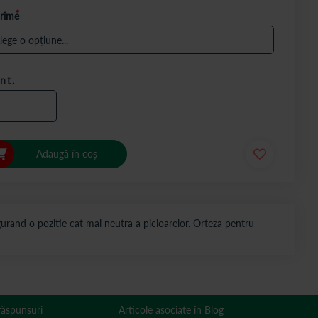
rime
nt.
Adaugă în coș
gurand o pozitie cat mai neutra a picioarelor. Orteza pentru
 răspunsuri
Articole asociate în Blog