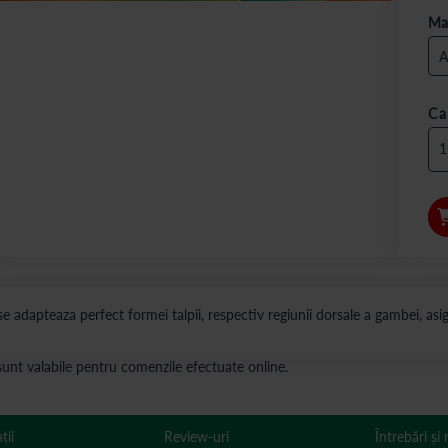
Ma
Ca
 adapteaza perfect formei talpii, respectiv regiunii dorsale a gambei, asi
s sunt valabile pentru comenzile efectuate online.
ții
Review-uri
Întrebări și