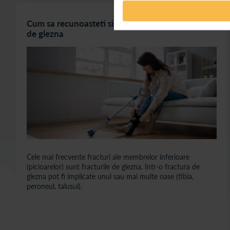
Cum sa recunoasteti si sa tratati corect fractura
de glezna
Cele mai frecvente fracturi ale membrelor inferioare
(picioarelor) sunt fracturile de glezna. Intr-o fractura de
glezna pot fi implicate unul sau mai multe oase (tibia,
peroneul, talusul).