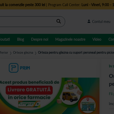
uit la comenzile peste 300 lei
| Program Call Center:
Luni - Vineri, 9:00 - 
Cautare
Contul meu
outati
Blog
Despre noi
Magazinele noastre
Video
Con
ferior
Orteze glezna
Orteza pentru glezna cu suport peroneal pentru picio
❯
❯
ÎN 
Or
pe
Fii
în