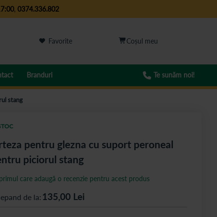
17:00
,
0374.336.802
Favorite
tact
Branduri
Te sunăm noi!
rul stang
STOC
teza pentru glezna cu suport peroneal
ntru piciorul stang
 primul care adaugă o recenzie pentru acest produs
135,00
Lei
cepand de la