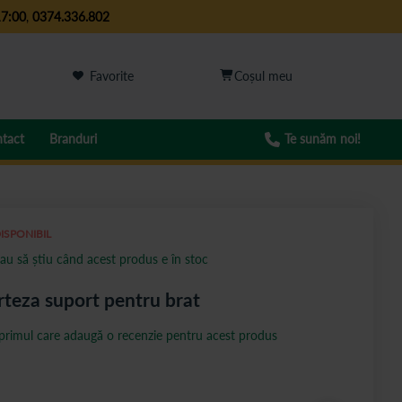
17:00
,
0374.336.802
Favorite
tact
Branduri
Te sunăm noi!
ISPONIBIL
au să știu când acest produs e în stoc
teza suport pentru brat
 primul care adaugă o recenzie pentru acest produs