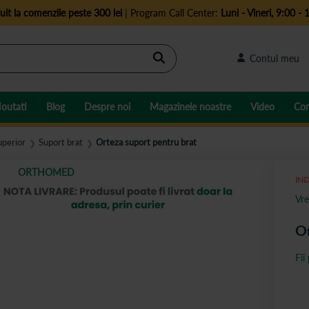
uit la comenzile peste 300 lei
| Program Call Center:
Luni - Vineri, 9:00 - 
Cautare
Contul meu
outati
Blog
Despre noi
Magazinele noastre
Video
Con
perior
Suport brat
Orteza suport pentru brat
❯
❯
ORTHOMED
IND
Vre
Or
Fii