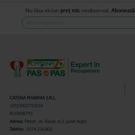
Nu lăsa niciun
preț mic
neobservat.
Abonează
CATENA PHARMA S.R.L.
J2023002710034
RO3008793
Adresa:
Pitesti, str. Banat nr.2, judet Arges
Telefon:
0374.336.802