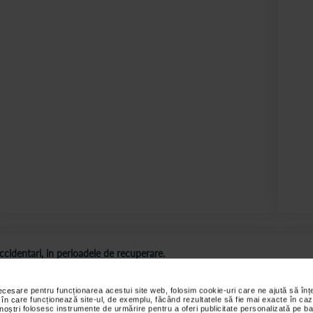
ccidentari, in perioadele de recuperare.
s sunt valabile pentru comenzile efectuate online.
necesare pentru funcționarea acestui site web, folosim cookie-uri care ne ajută să î
 în care funcționează site-ul, de exemplu, făcând rezultatele să fie mai exacte în caz
 noștri folosesc instrumente de urmărire pentru a oferi publicitate personalizată pe ba