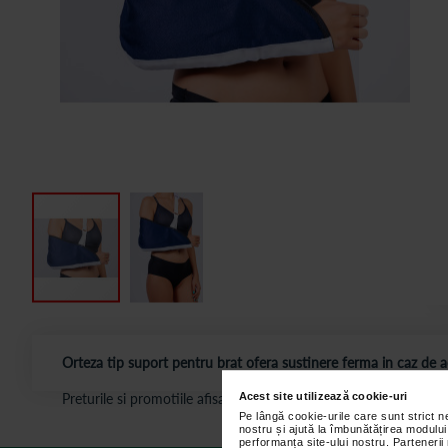
Orteza tip suport pentru brat ofera sustinere ferma in caz de a
Acest site utilizează cookie-uri
Preturile si promotiile afisate pe site in dreptul fiecarui produ
Pe lângă cookie-urile care sunt strict 
nostru și ajută la îmbunătățirea modului
performanța site-ului nostru. Partenerii