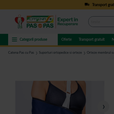
Transport grat
Oferte
Transport gratuit
N
Catena Pas cu Pas
Suporturi ortopedice si orteze
Orteze membrul su
❯
❯