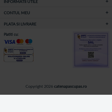
INFORMATII UTILE
CONTUL MEU
PLATA SI LIVRARE
Platiti cu:
Copyright 2026
catenapascupas.ro