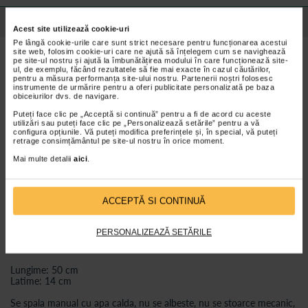
Detalii despre produs
Acest site utilizează cookie-uri
Pe lângă cookie-urile care sunt strict necesare pentru funcționarea acestui
site web, folosim cookie-uri care ne ajută să înțelegem cum se navighează
Caracteristici Orteza cu suport pentru articulatia
pe site-ul nostru și ajută la îmbunătățirea modului în care funcționează site-
ul, de exemplu, făcând rezultatele să fie mai exacte în cazul căutărilor,
cotului
pentru a măsura performanța site-ului nostru. Partenerii noștri folosesc
instrumente de urmărire pentru a oferi publicitate personalizată pe baza
Dedicat oricarui tip de sport, activitate fizica si recuperare
obiceiurilor dvs. de navigare.
medicala.
Puteți face clic pe „Acceptă si continuă” pentru a fi de acord cu aceste
Previne si amelioreaza afectiunile articulare si musculare.
utilizări sau puteți face clic pe „Personalizează setările” pentru a vă
configura opțiunile. Vă puteți modifica preferințele și, în special, vă puteți
Protectie impotriva microtraumatismelor articulare.
retrage consimțământul pe site-ul nostru în orice moment.
Stabilizatoare laterale care protejeaza, aliniaza si sprijina muschii,
Mai multe detalii
aici
.
tendoanele si ligamentele, fara a limita mobilitatea articulatiei.
Usor de utilizat.
ACCEPTĂ SI CONTINUĂ
Durata medie de utilizare: 6 luni de la prima folosire.
Inchiderea se face cu scai.
PERSONALIZEAZĂ SETĂRILE
Marime universala
Lungime: 50 cm
Latime: 14 cm
Se spala manual cu apa calda, nu se albeste, nu se stoarce mecanic,