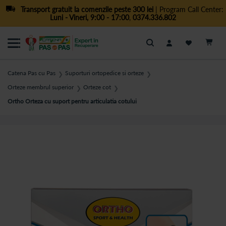
Transport gratuit la comenzile peste 300 lei
| Program Call Center:
Luni - Vineri, 9:00 - 17:00
,
0374.336.802
Cautare
Catena Pas cu Pas
Suporturi ortopedice si orteze
❯
❯
Orteze membrul superior
Orteze cot
❯
❯
Ortho Orteza cu suport pentru articulatia cotului