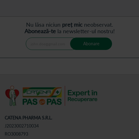
Nu lăsa niciun
preț mic
neobservat.
Abonează-te
la newsletter-ul nostru!
Abonare
CATENA PHARMA S.R.L.
J2023002710034
RO3008793