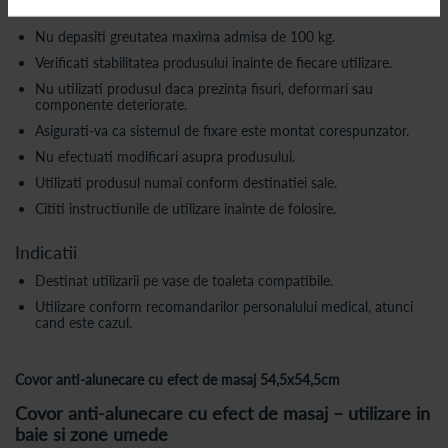
Avertismente
Nu depasiti greutatea maxima admisa de 100 kg.
Verificati stabilitatea produsului inainte de fiecare utilizare.
Nu utilizati produsul daca prezinta fisuri, deformari sau
componente deteriorate.
Asigurati-va ca sistemul de fixare este montat corespunzator.
Nu efectuati modificari asupra produsului.
Utilizati produsul numai conform destinatiei sale.
Cititi instructiunile de utilizare inainte de folosire.
Indicatii
Destinat utilizarii pe vase de toaleta compatibile.
Utilizare conform recomandarilor personalului medical, atunci
cand este cazul.
Covor anti-alunecare cu efect de masaj 54,5x54,5cm
Covor anti-alunecare cu efect de masaj – utilizare in
baie si zone umede