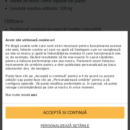
Sistem de fixare: cleme reglabile din plastic
Greutate maxima utilizator: 100 kg
Utilizare
Pozitionati produsul pe vasul de toaleta compatibil.
Reglati si fixati clemele conform instructiunilor producatorului.
Acest site utilizează cookie-uri
Verificati stabilitatea produsului inainte de fiecare utilizare.
Pe lângă cookie-urile care sunt strict necesare pentru funcționarea acestui
site web, folosim cookie-uri care ne ajută să înțelegem cum se navighează
Utilizati produsul numai dupa montarea corecta.
pe site-ul nostru și ajută la îmbunătățirea modului în care funcționează site-
ul, de exemplu, făcând rezultatele să fie mai exacte în cazul căutărilor,
Produsul se utilizeaza conform destinatiei sale.
pentru a măsura performanța site-ului nostru. Partenerii noștri folosesc
instrumente de urmărire pentru a oferi publicitate personalizată pe baza
obiceiurilor dvs. de navigare.
Intretinere
Puteți face clic pe „Acceptă si continuă” pentru a fi de acord cu aceste
Curatarea se realizeaza cu apa si detergent neabraziv.
utilizări sau puteți face clic pe „Personalizează setările” pentru a vă
configura opțiunile. Vă puteți modifica preferințele și, în special, vă puteți
Se recomanda dezinfectarea periodica a suprafetelor.
retrage consimțământul pe site-ul nostru în orice moment.
Nu utilizati solventi, substante abrazive sau detergenti agresivi.
Mai multe detalii
aici
.
Verificati periodic sistemul de fixare si integritatea
componentelor.
ACCEPTĂ SI CONTINUĂ
Depozitati produsul in spatiu uscat si ventilat atunci cand nu
este utilizat.
PERSONALIZEAZĂ SETĂRILE