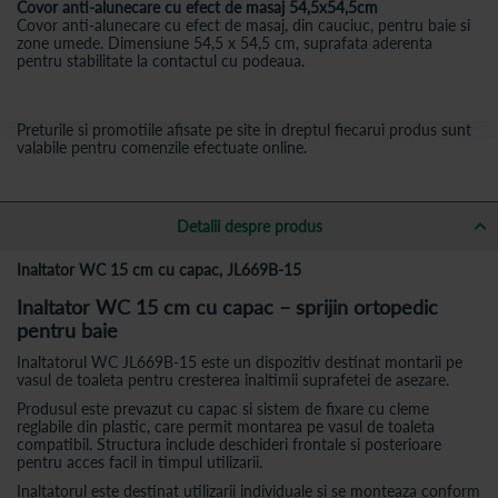
Covor anti-alunecare cu efect de masaj 54,5x54,5cm
Covor anti-alunecare cu efect de masaj, din cauciuc, pentru baie si
zone umede. Dimensiune 54,5 x 54,5 cm, suprafata aderenta
pentru stabilitate la contactul cu podeaua.
Preturile si promotiile afisate pe site in dreptul fiecarui produs sunt
valabile pentru comenzile efectuate online.
Detalii despre produs
Inaltator WC 15 cm cu capac, JL669B-15
Inaltator WC 15 cm cu capac – sprijin ortopedic
pentru baie
Inaltatorul WC JL669B-15 este un dispozitiv destinat montarii pe
vasul de toaleta pentru cresterea inaltimii suprafetei de asezare.
Produsul este prevazut cu capac si sistem de fixare cu cleme
reglabile din plastic, care permit montarea pe vasul de toaleta
compatibil. Structura include deschideri frontale si posterioare
pentru acces facil in timpul utilizarii.
Inaltatorul este destinat utilizarii individuale si se monteaza conform