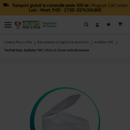
Transport gratuit la comenzile peste 300 lei
| Program Call Center:
Luni - Vineri, 9:00 - 17:00
,
0374.336.802
Cautare
Catena Pas cu Pas
Recuperare si ingrijire la domiciliu
Inaltator WC
❯
❯
❯
Pachet baie, Inaltator WC 15cm si Covor anti-alunecare