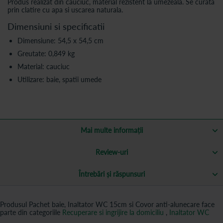
Produs realizat din cauciuc, material rezistent la umezeala. Se curata
prin clatire cu apa si uscarea naturala.
Dimensiuni si specificatii
Dimensiune: 54,5 x 54,5 cm
Greutate: 0,849 kg
Material: cauciuc
Utilizare: baie, spatii umede
Mai multe informații
Review-uri
Întrebări și răspunsuri
Produsul Pachet baie, Inaltator WC 15cm si Covor anti-alunecare face
parte din categoriile
Recuperare si ingrijire la domiciliu
,
Inaltator WC