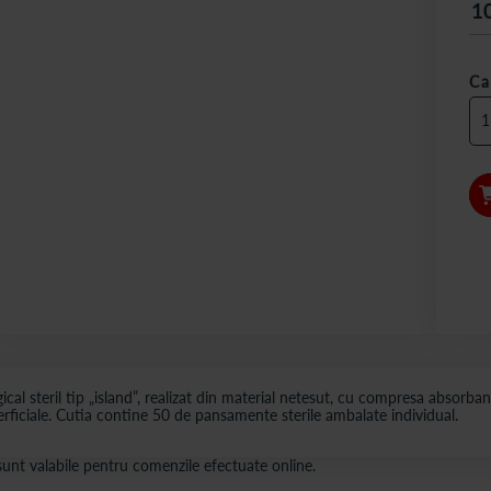
1
Ca
 steril tip „island”, realizat din material netesut, cu compresa absorbanta
uperficiale. Cutia contine 50 de pansamente sterile ambalate individual.
s sunt valabile pentru comenzile efectuate online.