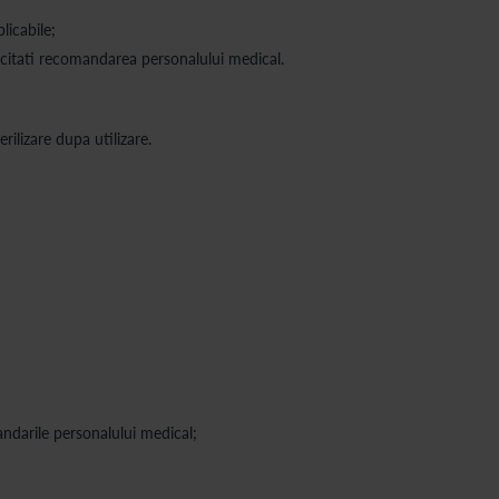
licabile;
 solicitati recomandarea personalului medical.
rilizare dupa utilizare.
ndarile personalului medical;