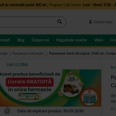
uit la comenzile peste 300 lei
| Program Call Center:
Luni - Vineri, 9:00 - 
Cautare
Contul meu
outati
Blog
Despre noi
Magazinele noastre
Video
Con
ndaje
Pansament hidroactiv
Pansament steril chirurgical, 10x8 cm, Curapo
❯
❯
L&R GLOBAL
ÎN 
Pa
Cu
de
op
Fii
Data de expirare produs: 30.09.2030