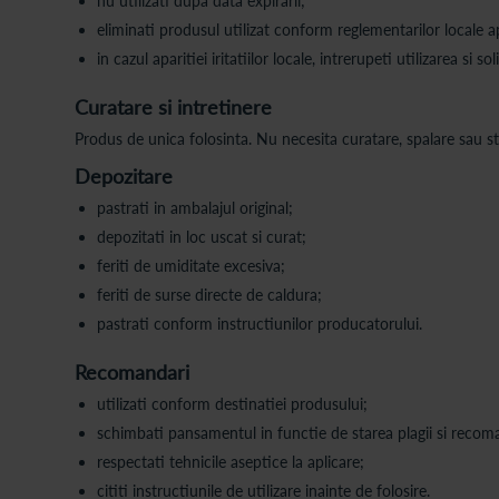
nu utilizati dupa data expirarii;
eliminati produsul utilizat conform reglementarilor locale ap
in cazul aparitiei iritatiilor locale, intrerupeti utilizarea si
Curatare si intretinere
Produs de unica folosinta. Nu necesita curatare, spalare sau ste
Depozitare
pastrati in ambalajul original;
depozitati in loc uscat si curat;
feriti de umiditate excesiva;
feriti de surse directe de caldura;
pastrati conform instructiunilor producatorului.
Recomandari
utilizati conform destinatiei produsului;
schimbati pansamentul in functie de starea plagii si recoma
respectati tehnicile aseptice la aplicare;
cititi instructiunile de utilizare inainte de folosire.