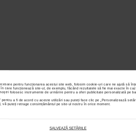
necesare pentru funcționarea acestui site web, folosim cookie-uri care ne ajută să î
 în care funcționează site-ul, de exemplu, făcând rezultatele să fie mai exacte în caz
 noștri folosesc instrumente de urmărire pentru a oferi publicitate personalizată pe ba
 pentru a fi de acord cu aceste utilizări sau puteți face clic pe „Personalizează setăr
ial, vă puteți retrage consimțământul pe site-ul nostru în orice moment.
SALVEAZĂ SETĂRILE
cabil.