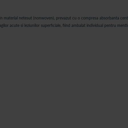
din material netesut (nonwoven), prevazut cu o compresa absorbanta centra
ilor acute si leziunilor superficiale, fiind ambalat individual pentru mentine