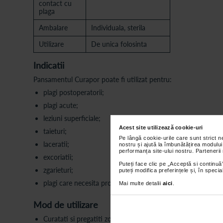
contact cu
plaga
Ambalare
Individuala, sterila
Utilizare
De unica folosinta
Indicatii
Pansamentul Curapor poate fi utilizat pentru:
plagi postoperatorii;
plagi acute;
leziuni superficiale;
Acest site utilizează cookie-uri
taieturi;
Pe lângă cookie-urile care sunt strict 
laceratii;
nostru și ajută la îmbunătățirea modului
performanța site-ului nostru. Partenerii
excoriatii;
Puteți face clic pe „Acceptă si continuă”
zgarieturi;
puteți modifica preferințele și, în spec
plagi care necesita protectie mecanica si acoperire sterila.
Mai multe detalii
aici
.
Mod de utilizare
Curatati si pregatiti zona conform protocolului medical apli