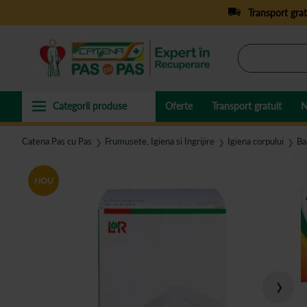
Transport grat
Oferte
Transport gratuit
N
Catena Pas cu Pas
Frumusete, Igiena si Ingrijire
Igiena corpului
Ba
❯
❯
❯
NOU