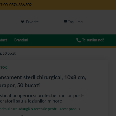
17:00
,
0374.336.802
Favorite
tact
Branduri
Te sunăm noi!
r, 50 bucati
STOC
nsament steril chirurgical, 10x8 cm,
rapor, 50 bucati
stinat acoperirii si protectiei ranilor post-
eratorii sau a leziunilor minore
 primul care adaugă o recenzie pentru acest produs