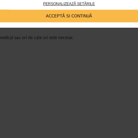
PERSONALIZEAZĂ SETĂRILE
ACCEPTĂ SI CONTINUĂ
acopere complet plaga.
dical sau ori de cate ori este necesar.