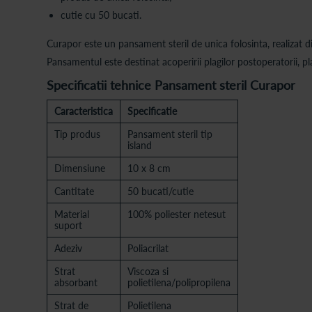
cutie cu 50 bucati.
Curapor este un pansament steril de unica folosinta, realizat 
Pansamentul este destinat acoperirii plagilor postoperatorii, plag
Specificatii tehnice Pansament steril Curapor
Caracteristica
Specificatie
Tip produs
Pansament steril tip
island
Dimensiune
10 x 8 cm
Cantitate
50 bucati/cutie
Material
100% poliester netesut
suport
Adeziv
Poliacrilat
Strat
Viscoza si
absorbant
polietilena/polipropilena
Strat de
Polietilena