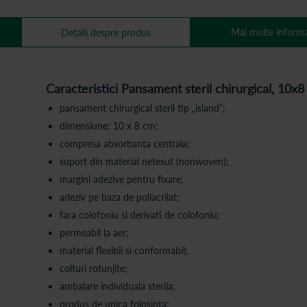
Mai multe informa
Detalii despre produs
Caracteristici Pansament steril chirurgical, 10x
pansament chirurgical steril tip „island”;
dimensiune: 10 x 8 cm;
compresa absorbanta centrala;
suport din material netesut (nonwoven);
margini adezive pentru fixare;
adeziv pe baza de poliacrilat;
fara colofoniu si derivati de colofoniu;
permeabil la aer;
material flexibil si conformabil;
colturi rotunjite;
ambalare individuala sterila;
produs de unica folosinta;