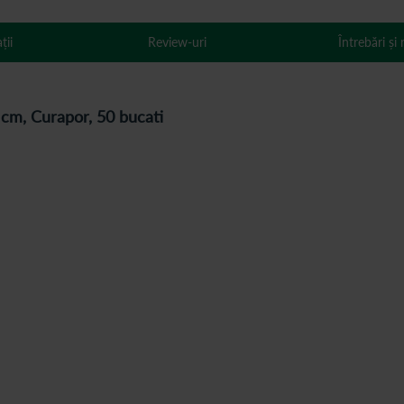
ții
Review-uri
Întrebări și
8 cm, Curapor, 50 bucati