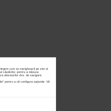
nțelegem cum se navighează pe site-ul
ul căutărilor, pentru a măsura
za obiceiurilor dvs. de navigare.
ile” pentru a vă configura opțiunile. Vă