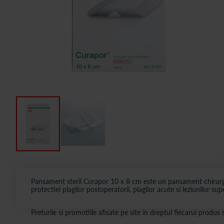
Pansament steril Curapor 10 x 8 cm este un pansament chirurgical
protectiei plagilor postoperatorii, plagilor acute si leziunilor s
Preturile si promotiile afisate pe site in dreptul fiecarui produ