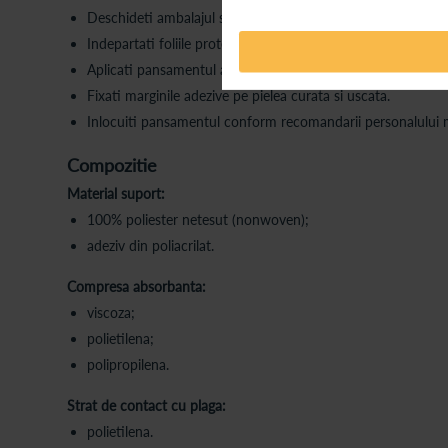
Deschideti ambalajul steril.
Indepartati foliile protectoare.
Aplicati pansamentul astfel incat compresa absorbanta sa 
Fixati marginile adezive pe pielea curata si uscata.
Inlocuiti pansamentul conform recomandarii personalului me
Compozitie
Material suport:
100% poliester netesut (nonwoven);
adeziv din poliacrilat.
Compresa absorbanta:
viscoza;
polietilena;
polipropilena.
Strat de contact cu plaga:
polietilena.