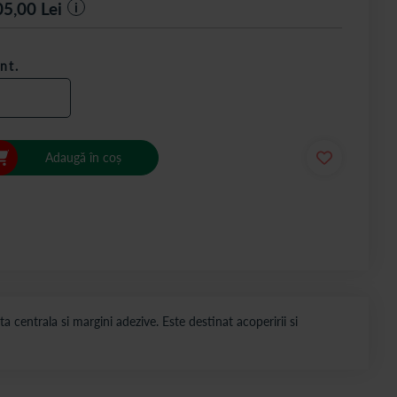
05,00
Lei
i
nt.
Adaugă în coș
 centrala si margini adezive. Este destinat acoperirii si