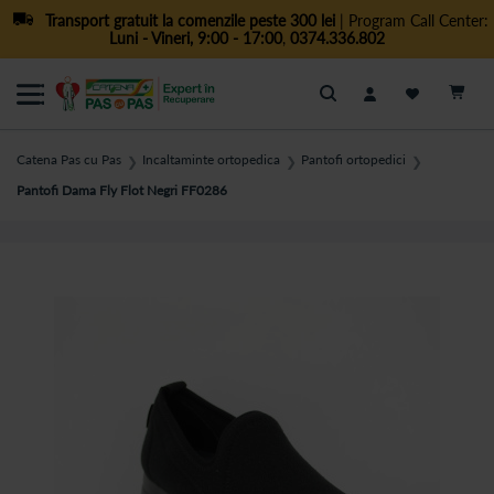
Transport gratuit la comenzile peste 300 lei
| Program Call Center:
Luni - Vineri, 9:00 - 17:00
,
0374.336.802
Cautare
Catena Pas cu Pas
Incaltaminte ortopedica
Pantofi ortopedici
❯
❯
❯
Pantofi Dama Fly Flot Negri FF0286