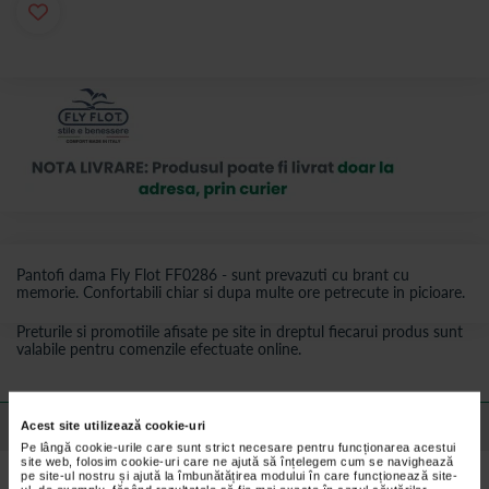
Pantofi dama Fly Flot FF0286 - sunt prevazuti cu brant cu
memorie. Confortabili
chiar si dupa multe ore petrecute in picioare.
Preturile si promotiile afisate pe site in dreptul fiecarui produs sunt
valabile pentru comenzile efectuate online.
Detalii despre produs
Acest site utilizează cookie-uri
Pe lângă cookie-urile care sunt strict necesare pentru funcționarea acestui
site web, folosim cookie-uri care ne ajută să înțelegem cum se navighează
pe site-ul nostru și ajută la îmbunătățirea modului în care funcționează site-
Caracteristici Pantofi Dama Fly Flot Negri FF0286