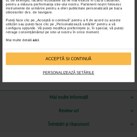
ul, de exemplu, făcând rezultatele să fie mai exacte în cazul căutărilor,
pentru a măsura performanța site-ului nostru. Partenerii noștri folosesc
incaltaminte ortopedica eleganta, confortabila si usor de purtat;
instrumente de urmărire pentru a oferi publicitate personalizată pe baza
obiceiurilor dvs. de navigare.
brantul MEMORY ofera o senzatie confortabila chiar si dupa
Puteți face clic pe „Acceptă si continuă” pentru a fi de acord cu aceste
multe ore de purtare;
utilizări sau puteți face clic pe „Personalizează setările” pentru a vă
configura opțiunile. Vă puteți modifica preferințele și, în special, vă puteți
sunt ideale pentru persoanele care necesita incaltaminte
retrage consimțământul pe site-ul nostru în orice moment.
ortopedica;
Mai multe detalii
aici
.
confera o excelenta adaptare la forma piciorului;
permit o flexibilitate ridicata a miscarilor piciorului;
fabricate din materiale durabile si foarte usoare;
ACCEPTĂ SI CONTINUĂ
cu design ortopedic, pentru un confort ridicat in timpul mersului
si pentru sustinerea eficienta a piciorului.
PERSONALIZEAZĂ SETĂRILE
Mai multe informații
Review-uri
Întrebări și răspunsuri