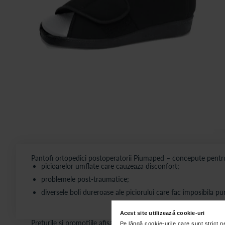
Pantofi ortopedici postoperatorii Piumaped – concepute pentru
picioarelor umflate care cauzeaza disconfort;
problemele post-traumatice;
diversele boli dureroase ale piciorului care fac imposibila pur
Acest site utilizează cookie-uri
Preturile si promotiile afisate pe site in dreptul fiecarui produ
Pe lângă cookie-urile care sunt strict 