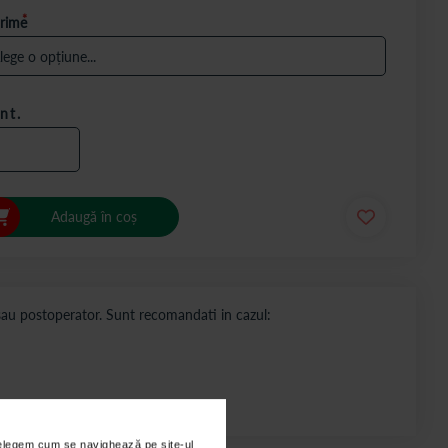
rime
nt.
Adaugă în coș
au postoperator. Sunt recomandati in cazul:
nțelegem cum se navighează pe site-ul