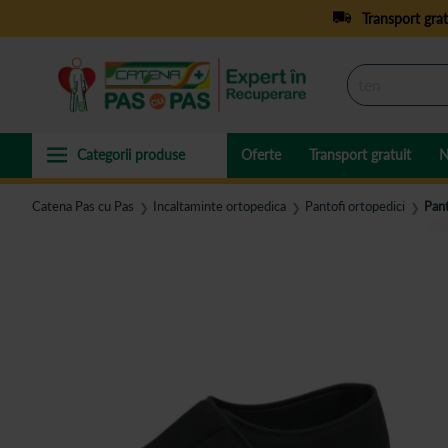
Transport grat
Oferte
Transport gratuit
N
Catena Pas cu Pas
Incaltaminte ortopedica
Pantofi ortopedici
Pan
❯
❯
❯