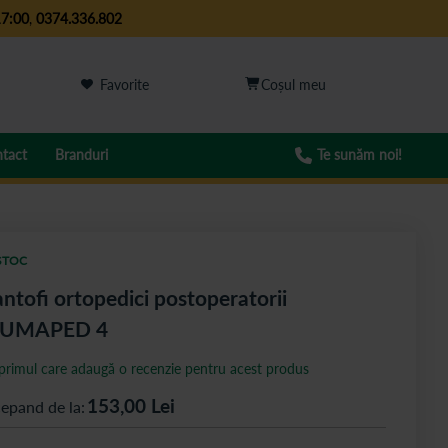
17:00
,
0374.336.802
Favorite
tact
Branduri
Te sunăm noi!
STOC
ntofi ortopedici postoperatorii
IUMAPED 4
 primul care adaugă o recenzie pentru acest produs
153,00
Lei
cepand de la