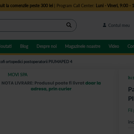
uit la comenzile peste 300 lei
| Program Call Center:
Luni - Vineri, 9:00 - 
Cautare
Contul meu
outati
Blog
Despre noi
Magazinele noastre
Video
Con
tofi ortopedici postoperatorii PIUMAPED 4
MOVI SPA
ÎN 
Pa
P
Fii
în