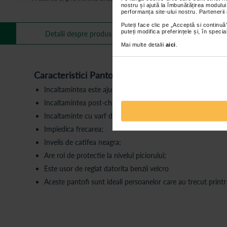
nostru și ajută la îmbunătățirea modului
performanța site-ului nostru. Partenerii
Puteți face clic pe „Acceptă si continuă”
puteți modifica preferințele și, în spec
Mai multe informa
Detalii despre produs
Mai multe detalii
aici
.
Caracteristici Pantofi ortopedici postoperatorii
Incaltamintea este ajustabila datorita designului special al ta
Incaltamintea post-chirurgicala inveleste piciorul si ajuta u
Incaltaminte cu varf decupat/ deschis
Impiedica frecarea;
Invelis de catifea neagra;
Are rol de protectie la nivelul piciorului;
Este usor de reglat datorita benzii velcro
Aceste pantofi sunt ideali persoanelor care au trecut printr