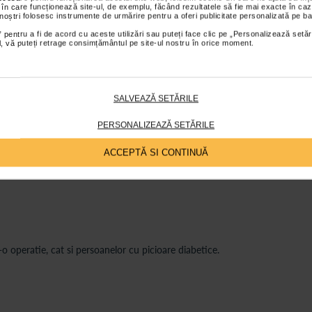
 în care funcționează site-ul, de exemplu, făcând rezultatele să fie mai exacte în caz
 noștri folosesc instrumente de urmărire pentru a oferi publicitate personalizată pe ba
 pentru a fi de acord cu aceste utilizări sau puteți face clic pe „Personalizează setăr
ial, vă puteți retrage consimțământul pe site-ul nostru în orice moment.
ții
Review-uri
Întrebări și
SALVEAZĂ SETĂRILE
 Piumaped:
lpii;
PERSONALIZEAZĂ SETĂRILE
tilizatorul sa mearga fara a simti un disconfort;
ACCEPTĂ SI CONTINUĂ
-o operatie, cat si persoanelor cu picioare diabetice.