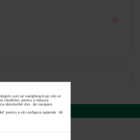
nțelegem cum se navighează pe site-ul
ul căutărilor, pentru a măsura
za obiceiurilor dvs. de navigare.
 răspunsuri
ile” pentru a vă configura opțiunile. Vă