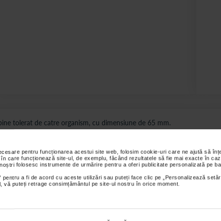
te bine tolerat de catre organism, cu dimensiune de 65 mm.
s sunt valabile pentru comenzile efectuate online.
necesare pentru funcționarea acestui site web, folosim cookie-uri care ne ajută să î
 în care funcționează site-ul, de exemplu, făcând rezultatele să fie mai exacte în caz
 noștri folosesc instrumente de urmărire pentru a oferi publicitate personalizată pe ba
ții
Review-uri
Întrebări și
 pentru a fi de acord cu aceste utilizări sau puteți face clic pe „Personalizează setăr
ial, vă puteți retrage consimțământul pe site-ul nostru în orice moment.