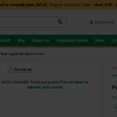
uit la comenzile peste 300 lei
| Program Call Center:
Luni - Vineri, 9:00 - 
Cautare
Contul meu
outati
Blog
Despre noi
Magazinele noastre
Video
Con
Pesar vaginal din silicon 65mm
IND
Vre
Pe
Fii
i