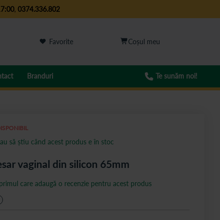
17:00
,
0374.336.802
Favorite
tact
Branduri
Te sunăm noi!
ISPONIBIL
au să știu când acest produs e în stoc
sar vaginal din silicon 65mm
 primul care adaugă o recenzie pentru acest produs