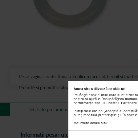
Pesar vaginal confectionat din silicon medical, flexibil si foar
Preturile si promotiile afisate pe site in dreptul fiecarui produ
Acest site utilizează cookie-uri
Pe lângă cookie-urile care sunt strict 
nostru și ajută la îmbunătățirea modului
performanța site-ului nostru. Partenerii
Mai multe informa
Detalii despre produs
Puteți face clic pe „Acceptă si continuă”
puteți modifica preferințele și, în spec
Mai multe detalii
aici
.
Informatii pesar uterin din silicon 65 mm