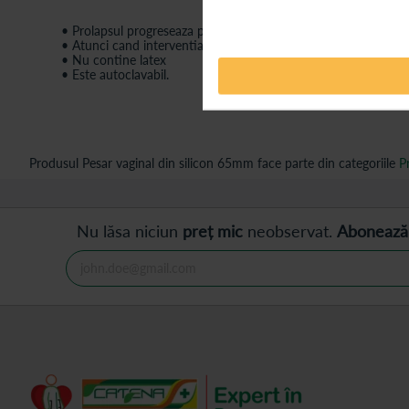
• Prolapsul progreseaza permanent si de la un moment influente
• Atunci cand interventia chirurgicala este imposibila, pesarul u
• Nu contine latex
• Este autoclavabil.
Produsul Pesar vaginal din silicon 65mm face parte din categoriile
P
Nu lăsa niciun
preț mic
neobservat.
Abonează