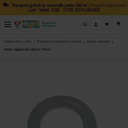
Transport gratuit la comenzile peste 300 lei
| Program Call Center:
Luni - Vineri, 9:00 - 17:00
,
0374.336.802
Cautare
Catena Pas cu Pas
Produse Incontinenta Urinara
Pesare vaginale
❯
❯
❯
Pesar vaginal din silicon 75mm