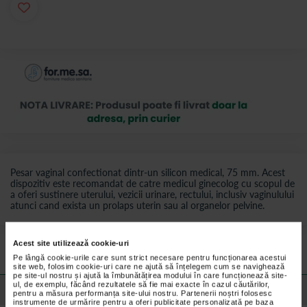
Pesar vaginal confectionat dintr-un silicon medical, 75 mm. Acest
dispozitiv este recomandat de catre medicul ginecolog cu scopul de
a oferi sustinere uterului, vezicii urinare, rectului, inclusiv vaginulului
atunci cand exista un prolaps uterin sau al organelor pelvine.
Preturile si promotiile afisate pe site in dreptul fiecarui produs sunt
valabile pentru comenzile efectuate online.
Acest site utilizează cookie-uri
Pe lângă cookie-urile care sunt strict necesare pentru funcționarea acestui
site web, folosim cookie-uri care ne ajută să înțelegem cum se navighează
pe site-ul nostru și ajută la îmbunătățirea modului în care funcționează site-
ul, de exemplu, făcând rezultatele să fie mai exacte în cazul căutărilor,
Detalii despre produs
pentru a măsura performanța site-ului nostru. Partenerii noștri folosesc
instrumente de urmărire pentru a oferi publicitate personalizată pe baza