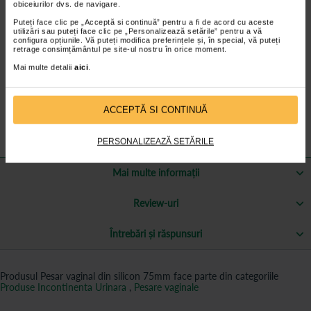
obiceiurilor dvs. de navigare.
Informatii pesar uterin din silicon 75 mm
Puteți face clic pe „Acceptă si continuă” pentru a fi de acord cu aceste
utilizări sau puteți face clic pe „Personalizează setările” pentru a vă
configura opțiunile. Vă puteți modifica preferințele și, în special, vă puteți
retrage consimțământul pe site-ul nostru în orice moment.
• Prolapsul progreseaza permanent si de la un moment influenteaza
simtitor calitatea vietii
Mai multe detalii
aici
.
• Atunci cand interventia chirurgicala este imposibila, pesarul uterin
permite inlaturarea prolapsului si creste calitatea vietii acestor
categorii de paciente
• Nu contine latex
ACCEPTĂ SI CONTINUĂ
• Este autoclavabil.
PERSONALIZEAZĂ SETĂRILE
Mai multe informații
Review-uri
Întrebări și răspunsuri
Produsul Pesar vaginal din silicon 75mm face parte din categoriile
Produse Incontinenta Urinara
,
Pesare vaginale