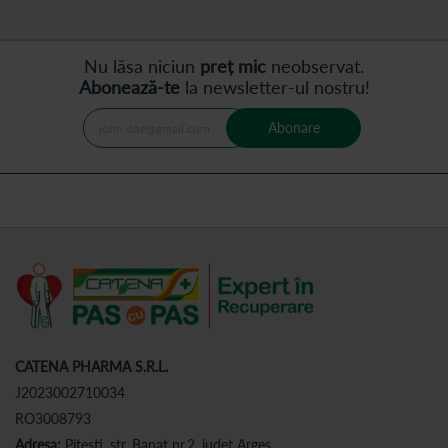
Nu lăsa niciun
preț mic
neobservat.
Abonează-te
la newsletter-ul nostru!
Abonare
CATENA PHARMA S.R.L.
J2023002710034
RO3008793
Adresa:
Pitesti, str. Banat nr.2, judet Arges