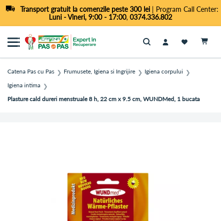
Transport gratuit la comenzile peste 300 lei
| Program Call Center:
Luni - Vineri, 9:00 - 17:00
,
0374.336.802
Cautare
Catena Pas cu Pas
Frumusete, Igiena si Ingrijire
Igiena corpului
❯
❯
❯
Igiena intima
❯
Plasture cald dureri menstruale 8 h, 22 cm x 9.5 cm, WUNDMed, 1 bucata