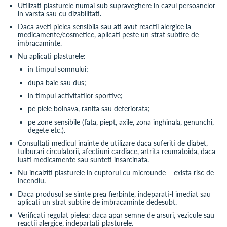
Utilizati plasturele numai sub supraveghere in cazul persoanelor
in varsta sau cu dizabilitati.
Daca aveti pielea sensibila sau ati avut reactii alergice la
medicamente/cosmetice, aplicati peste un strat subtire de
imbracaminte.
Nu aplicati plasturele:
in timpul somnului;
dupa baie sau dus;
in timpul activitatilor sportive;
pe piele bolnava, ranita sau deteriorata;
pe zone sensibile (fata, piept, axile, zona inghinala, genunchi,
degete etc.).
Consultati medicul inainte de utilizare daca suferiti de diabet,
tulburari circulatorii, afectiuni cardiace, artrita reumatoida, daca
luati medicamente sau sunteti insarcinata.
Nu incalziti plasturele in cuptorul cu microunde – exista risc de
incendiu.
Daca produsul se simte prea fierbinte, indeparati-l imediat sau
aplicati un strat subtire de imbracaminte dedesubt.
Verificati regulat pielea: daca apar semne de arsuri, vezicule sau
reactii alergice, indepartati plasturele.