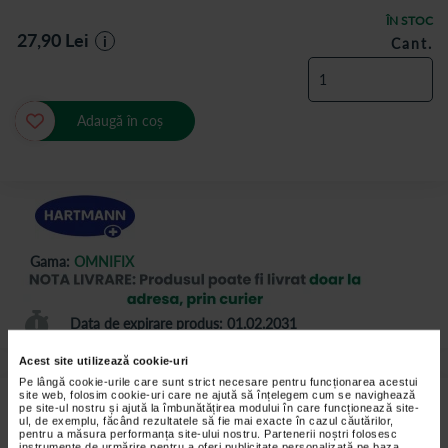
ÎN STOC
27,90
Lei
i
Cant.
Adaugă în coș
Gama:
OMNIFIX
Data de expirare produs: 01.02.2031
Acest site utilizează cookie-uri
Pe lângă cookie-urile care sunt strict necesare pentru funcționarea acestui
site web, folosim cookie-uri care ne ajută să înțelegem cum se navighează
Plasture hipoalergen pentru fixare din material netesut, pentru
pe site-ul nostru și ajută la îmbunătățirea modului în care funcționează site-
acoperirea intregii suprafete a pansamentulei.
ul, de exemplu, făcând rezultatele să fie mai exacte în cazul căutărilor,
pentru a măsura performanța site-ului nostru. Partenerii noștri folosesc
instrumente de urmărire pentru a oferi publicitate personalizată pe baza