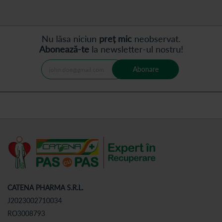
Nu lăsa niciun
preț mic
neobservat.
Abonează-te
la newsletter-ul nostru!
Abonare
CATENA PHARMA S.R.L.
J2023002710034
RO3008793