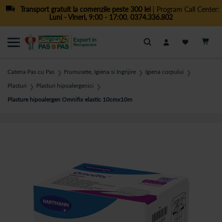
Transport gratuit la comenzile peste 300 lei
| Program Call Center:
Luni - Vineri, 9:00 - 17:00
,
0374.336.802
Cautare
Catena Pas cu Pas
Frumusete, Igiena si Ingrijire
Igiena corpului
❯
❯
❯
Plasturi
Plasturi hipoalergenici
❯
❯
Plasture hipoalergen Omnifix elastic 10cmx10m