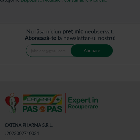
Nu lăsa niciun
preț mic
neobservat.
Abonează-te
la newsletter-ul nostru!
Abonare
CATENA PHARMA S.R.L.
J2023002710034