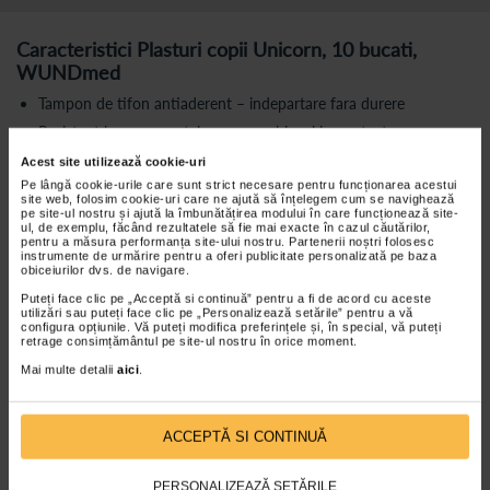
Caracteristici Plasturi copii Unicorn, 10 bucati,
WUNDmed
Tampon de tifon antiaderent – indepartare fara durere
Rezistent la apa – protejeaza rana chiar si in contact cu
umiditatea
Acest site utilizează cookie-uri
Permeabil la aer – permite pielii sa respire si favorizeaza
Pe lângă cookie-urile care sunt strict necesare pentru funcționarea acestui
vindecarea
site web, folosim cookie-uri care ne ajută să înțelegem cum se navighează
pe site-ul nostru și ajută la îmbunătățirea modului în care funcționează site-
Super adeziv – fixare sigura si de lunga durata
ul, de exemplu, făcând rezultatele să fie mai exacte în cazul căutărilor,
pentru a măsura performanța site-ului nostru. Partenerii noștri folosesc
instrumente de urmărire pentru a oferi publicitate personalizată pe baza
Fiecare plasture este impachetat individual, pentru igiena maxima si
obiceiurilor dvs. de navigare.
siguranta.
Puteți face clic pe „Acceptă si continuă” pentru a fi de acord cu aceste
utilizări sau puteți face clic pe „Personalizează setările” pentru a vă
Caracteristici:
configura opțiunile. Vă puteți modifica preferințele și, în special, vă puteți
retrage consimțământul pe site-ul nostru în orice moment.
Dimensiune plasture: 6,3 x 1,9 cm
Mai multe detalii
aici
.
Dispozitiv medical
Set de 10 plasturi
ACCEPTĂ SI CONTINUĂ
Mod de utilizare:
PERSONALIZEAZĂ SETĂRILE
Curatati si uscati bine rana.