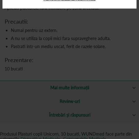
Aplicati plasturele fara intindere pe zona afectata.
Precautii:
Numai pentru uz extern.
A nu se utiliza la copii mici fara supraveghere adulta.
Pastrati intr-un mediu uscat, ferit de razele solare.
Prezentare:
10 bucati
Mai multe informații
Review-uri
Întrebări și răspunsuri
Produsul Plasturi copii Unicorn, 10 bucati, WUNDmed face parte din
categoriile
Dispozitive Medicale
,
Consumabile Medicale