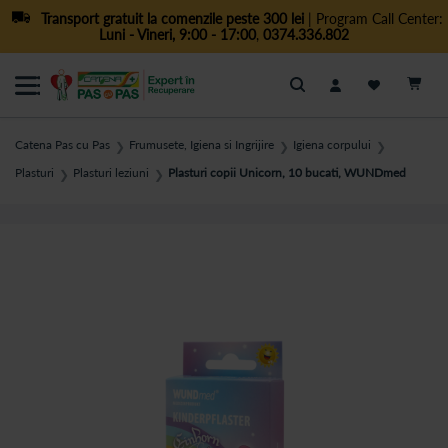
Transport gratuit la comenzile peste 300 lei
| Program Call Center:
Luni - Vineri, 9:00 - 17:00
,
0374.336.802
Cautare
Catena Pas cu Pas
Frumusete, Igiena si Ingrijire
Igiena corpului
❯
❯
❯
Plasturi
Plasturi leziuni
Plasturi copii Unicorn, 10 bucati, WUNDmed
❯
❯