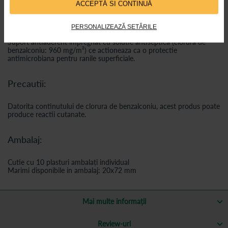
ACCEPTĂ SI CONTINUĂ
Material:
PERSONALIZEAZĂ SETĂRILE
Suport antiaderent impregnat cu solutie antiseptica (clorura de
benzalconiu: 960 mg/m²) ce actioneaza ca o protectie
antimicrobiana pentru ranile superficiale.
Precautii:
Datorita continutului de clorura de benzalconiu, acest produs poate
produce reactii cutanate.
Ambalaj:
Cutie cu 10 plasturi ambalați individual
Marimi disponibile in ambalaj: 20x72 mm
Mai multe informații
Review-uri