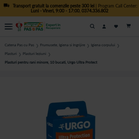
Transport gratuit la comenzile peste 300 lei
| Program Call Center:
Luni - Vineri, 9:00 - 17:00
,
0374.336.802
Cautare
Catena Pas cu Pas
Frumusete, Igiena si Ingrijire
Igiena corpului
❯
❯
❯
Plasturi
Plasturi leziuni
❯
❯
Plasturi pentru rani minore, 10 bucati, Urgo Ultra Protect