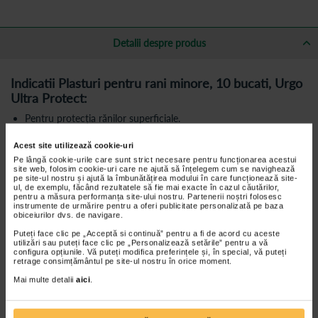
Detalii despre produs
Indicatii Plasturi pentru rani minore, 10 bucati, Urgo
Ultra Protect:
Pentru protecția rănilor superficiale.
Suport microperforat, din spumă de polietilenă de culoare a
Acest site utilizează cookie-uri
pielii, ce protejează pielea de lovituri uşoare şi fricţiuni.
Pe lângă cookie-urile care sunt strict necesare pentru funcționarea acestui
site web, folosim cookie-uri care ne ajută să înțelegem cum se navighează
pe site-ul nostru și ajută la îmbunătățirea modului în care funcționează site-
ul, de exemplu, făcând rezultatele să fie mai exacte în cazul căutărilor,
pentru a măsura performanța site-ului nostru. Partenerii noștri folosesc
Instructiuni de utilizare:
instrumente de urmărire pentru a oferi publicitate personalizată pe baza
obiceiurilor dvs. de navigare.
Curatati, dezinfectati, clatiti si uscati bine rana si zona
Puteți face clic pe „Acceptă si continuă” pentru a fi de acord cu aceste
inconjuratoare.
utilizări sau puteți face clic pe „Personalizează setările” pentru a vă
configura opțiunile. Vă puteți modifica preferințele și, în special, vă puteți
Aplicati cu grija plasturele si neteziti marginile.
retrage consimțământul pe site-ul nostru în orice moment.
Schimbati plasturele de cel putin doua ori pe zi.
Mai multe detalii
aici
.