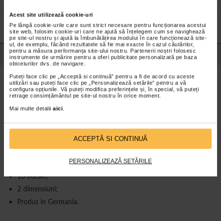
Preturile si promotiile afisate pe site in dreptul fiecarui produs sunt
Acest site utilizează cookie-uri
valabile pentru comenzile efectuate online.
Pe lângă cookie-urile care sunt strict necesare pentru funcționarea acestui
site web, folosim cookie-uri care ne ajută să înțelegem cum se navighează
pe site-ul nostru și ajută la îmbunătățirea modului în care funcționează site-
ul, de exemplu, făcând rezultatele să fie mai exacte în cazul căutărilor,
pentru a măsura performanța site-ului nostru. Partenerii noștri folosesc
Detalii despre produs
instrumente de urmărire pentru a oferi publicitate personalizată pe baza
obiceiurilor dvs. de navigare.
Beneficii
Puteți face clic pe „Acceptă si continuă” pentru a fi de acord cu aceste
utilizări sau puteți face clic pe „Personalizează setările” pentru a vă
Comprese din tifon neadezive;
configura opțiunile. Vă puteți modifica preferințele și, în special, vă puteți
retrage consimțământul pe site-ul nostru în orice moment.
Protectie transparenta;
Mai multe detalii
aici
.
Adeziv de calitate;
Impermeabililitate mare;
Plasturi ambalati individual;
ACCEPTĂ SI CONTINUĂ
Testat clinic;
PERSONALIZEAZĂ SETĂRILE
Confirmat dermatologic;
10 bucati;
2 dimensiuni;
Produs in Germania.