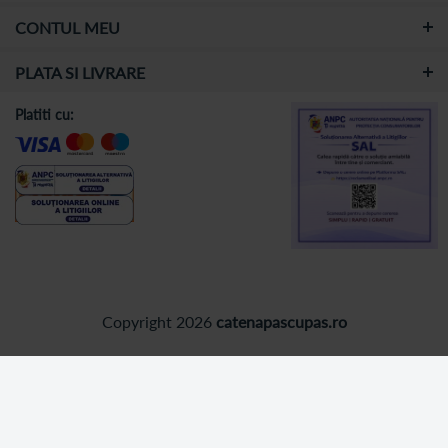
CONTUL MEU
PLATA SI LIVRARE
Platiti cu:
Copyright 2026
catenapascupas.ro