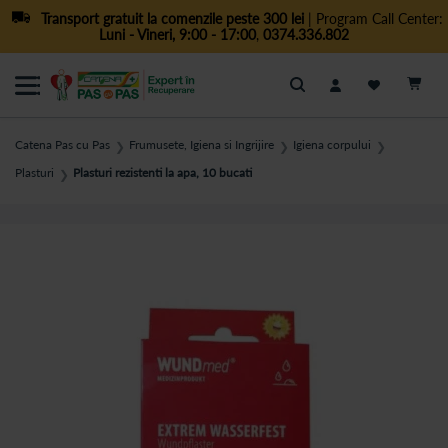
Transport gratuit la comenzile peste 300 lei
| Program Call Center:
Luni - Vineri, 9:00 - 17:00
,
0374.336.802
Cautare
Catena Pas cu Pas
Frumusete, Igiena si Ingrijire
Igiena corpului
❯
❯
❯
Plasturi
Plasturi rezistenti la apa, 10 bucati
❯