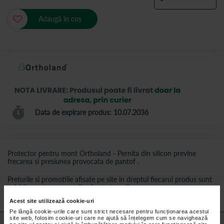
Adaugă în coș
Data de expirare produs: 10.07.2036
Protector pentru mont Ortholand - Pernita din silicon previne
frecarea si presiunea provocata de pantof .
Preturile si promotiile afisate pe site in dreptul fiecarui produs sunt
valabile pentru comenzile efectuate online.
Acest site utilizează cookie-uri
Pe lângă cookie-urile care sunt strict necesare pentru funcționarea acestui
site web, folosim cookie-uri care ne ajută să înțelegem cum se navighează
Detalii despre produs