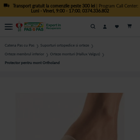
Transport gratuit la comenzile peste 300 lei
| Program Call Center:
Luni - Vineri, 9:00 - 17:00
,
0374.336.802
Cautare
Catena Pas cu Pas
Suporturi ortopedice si orteze
❯
❯
Orteze membrul inferior
Orteze monturi (Hallux Valgus)
❯
❯
Protector pentru mont Ortholand