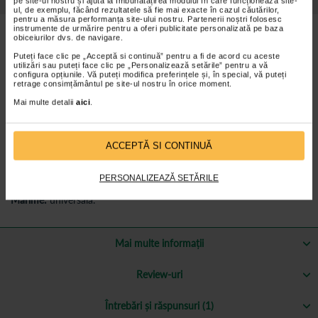
pe site-ul nostru și ajută la îmbunătățirea modului în care funcționează site-
ul, de exemplu, făcând rezultatele să fie mai exacte în cazul căutărilor,
pentru a măsura performanța site-ului nostru. Partenerii noștri folosesc
instrumente de urmărire pentru a oferi publicitate personalizată pe baza
Caracteristici protector pentru mont Ortholand
obiceiurilor dvs. de navigare.
Puteți face clic pe „Acceptă si continuă” pentru a fi de acord cu aceste
este recomandata persoanelor cu afectiuni precum monturi,
utilizări sau puteți face clic pe „Personalizează setările” pentru a vă
bataturi sau dureri frecvente la nivelul degetului mare de la
configura opțiunile. Vă puteți modifica preferințele și, în special, vă puteți
picior, dar si persoanelor care vor sa previna.
retrage consimțământul pe site-ul nostru în orice moment.
confera un plus de confort in timpul mersului, celor care petrec
Mai multe detalii
aici
.
foarte mult timp in picioare, cat si celor care poarta pantofi cu
toc in mod frecvent.
previne durerea cauzata de presiune sau frecare, iritarea pielii.
ACCEPTĂ SI CONTINUĂ
are rolul de a proteja montul de presiunea neplacuta provocata
de incaltaminte.
PERSONALIZEAZĂ SETĂRILE
Marime:
universala.
Mai multe informații
Review-uri
Întrebări și răspunsuri (1)