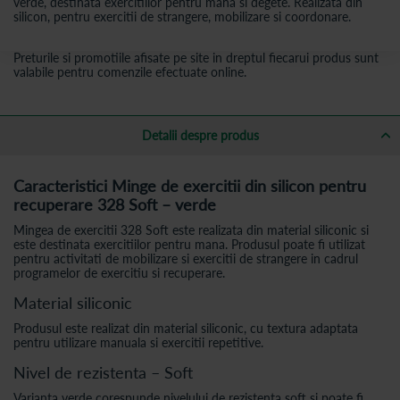
verde, destinata exercitiilor pentru mana si degete. Realizata din
silicon, pentru exercitii de strangere, mobilizare si coordonare.
Preturile si promotiile afisate pe site in dreptul fiecarui produs sunt
valabile pentru comenzile efectuate online.
Detalii despre produs
Caracteristici Minge de exercitii din silicon pentru
recuperare 328 Soft – verde
Mingea de exercitii 328 Soft este realizata din material siliconic si
este destinata exercitiilor pentru mana. Produsul poate fi utilizat
pentru activitati de mobilizare si exercitii de strangere in cadrul
programelor de exercitiu si recuperare.
Material siliconic
Produsul este realizat din material siliconic, cu textura adaptata
pentru utilizare manuala si exercitii repetitive.
Nivel de rezistenta – Soft
Varianta verde corespunde nivelului de rezistenta soft si poate fi