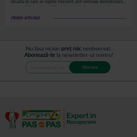
situatia in care se repeta frecvent, pot semnala deshidratare,
suprasolicitare, dezechilibre de saruri minerale sau alte
afectiuni.
citește articolul
Nu lăsa niciun
preț mic
neobservat.
Abonează-te
la newsletter-ul nostru!
Abonare