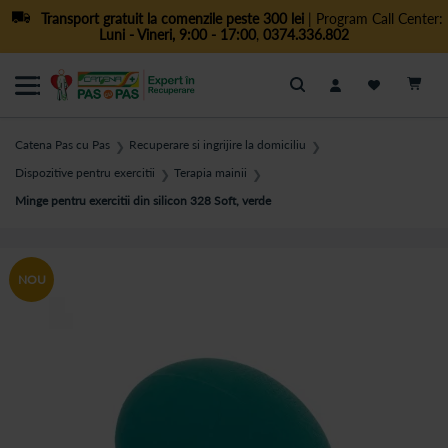
Transport gratuit la comenzile peste 300 lei
| Program Call Center:
Luni - Vineri, 9:00 - 17:00
,
0374.336.802
Cautare
Catena Pas cu Pas
Recuperare si ingrijire la domiciliu
❯
❯
Dispozitive pentru exercitii
Terapia mainii
❯
❯
Minge pentru exercitii din silicon 328 Soft, verde
NOU