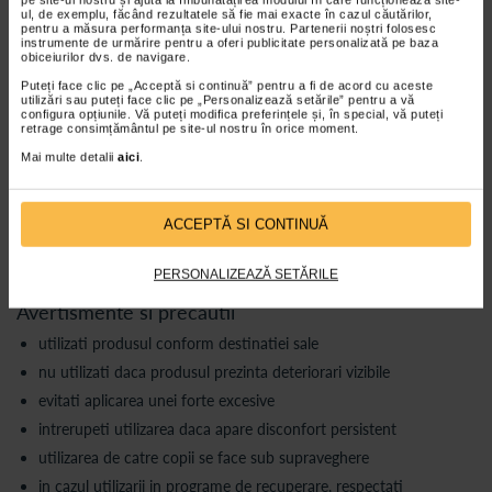
ul, de exemplu, făcând rezultatele să fie mai exacte în cazul căutărilor,
Produsul se pozitioneaza in palma si se strange progresiv, fara
pentru a măsura performanța site-ului nostru. Partenerii noștri folosesc
aplicarea unei forte excesive. Exercitiile se realizeaza conform
instrumente de urmărire pentru a oferi publicitate personalizată pe baza
necesitatii si nivelului individual de utilizare.
obiceiurilor dvs. de navigare.
Caracteristici principale
Puteți face clic pe „Acceptă si continuă” pentru a fi de acord cu aceste
utilizări sau puteți face clic pe „Personalizează setările” pentru a vă
configura opțiunile. Vă puteți modifica preferințele și, în special, vă puteți
minge pentru exercitii manuale
retrage consimțământul pe site-ul nostru în orice moment.
material siliconic
Mai multe detalii
aici
.
nivel rezistenta soft/ moale
culoare verde
ACCEPTĂ SI CONTINUĂ
utilizare repetata
exercitii de strangere si mobilizare
PERSONALIZEAZĂ SETĂRILE
Avertismente si precautii
utilizati produsul conform destinatiei sale
nu utilizati daca produsul prezinta deteriorari vizibile
evitati aplicarea unei forte excesive
intrerupeti utilizarea daca apare disconfort persistent
utilizarea de catre copii se face sub supraveghere
in cazul utilizarii in programe de recuperare, respectati