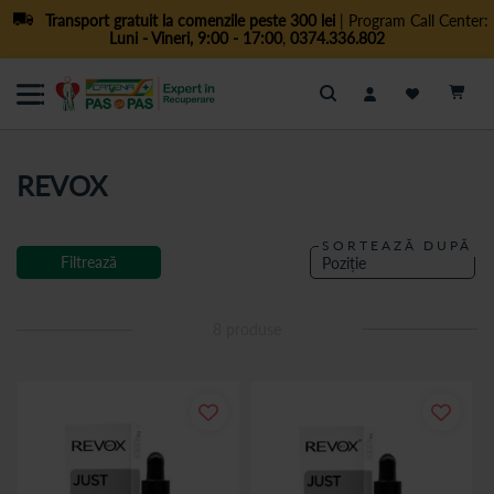
Transport gratuit la comenzile peste 300 lei
| Program Call Center:
Luni - Vineri, 9:00 - 17:00
,
0374.336.802
Cautare
REVOX
SORTEAZĂ DUPĂ
Filtrează
8
produse