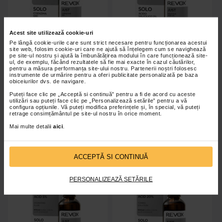
Acest site utilizează cookie-uri
Pe lângă cookie-urile care sunt strict necesare pentru funcționarea acestui
site web, folosim cookie-uri care ne ajută să înțelegem cum se navighează
pe site-ul nostru și ajută la îmbunătățirea modului în care funcționează site-
Revox Just Coenzime Q10 ser
Revox Just Acid Salycilic 2%,
ul, de exemplu, făcând rezultatele să fie mai exacte în cazul căutărilor,
anti-aging, 30ml
30ml
pentru a măsura performanța site-ului nostru. Partenerii noștri folosesc
instrumente de urmărire pentru a oferi publicitate personalizată pe baza
obiceiurilor dvs. de navigare.
Puteți face clic pe „Acceptă si continuă” pentru a fi de acord cu aceste
utilizări sau puteți face clic pe „Personalizează setările” pentru a vă
configura opțiunile. Vă puteți modifica preferințele și, în special, vă puteți
retrage consimțământul pe site-ul nostru în orice moment.
Indisponibil
Indisponibil
Mai multe detalii
aici
.
ACCEPTĂ SI CONTINUĂ
PERSONALIZEAZĂ SETĂRILE