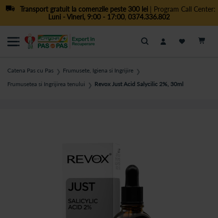
Transport gratuit la comenzile peste 300 lei
| Program Call Center:
Luni - Vineri, 9:00 - 17:00
,
0374.336.802
Cautare
Catena Pas cu Pas
Frumusete, Igiena si Ingrijire
❯
❯
Frumusetea si Ingrijirea tenului
Revox Just Acid Salycilic 2%, 30ml
❯