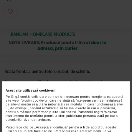
JIANLIAN HOMECARE PRODUCTS
Roata frontala pentru fotoliu rulant, de schimb.
Preturile si promotiile afisate pe site in dreptul fiecarui produs sunt
valabile pentru comenzile efectuate online.
Acest site utilizează cookie-uri
Pe lângă cookie-urile care sunt strict necesare pentru funcționarea acestui
site web, folosim cookie-uri care ne ajută să înțelegem cum se navighează
pe site-ul nostru și ajută la îmbunătățirea modului în care funcționează site-
Detalii despre produs
ul, de exemplu, făcând rezultatele să fie mai exacte în cazul căutărilor,
pentru a măsura performanța site-ului nostru. Partenerii noștri folosesc
instrumente de urmărire pentru a oferi publicitate personalizată pe baza
obiceiurilor dvs. de navigare.
Pretul este per bucata.
Puteți face clic pe „Acceptă si continuă” pentru a fi de acord cu aceste
material rezistent si durabil
utilizări sau puteți face clic pe „Personalizează setările” pentru a vă