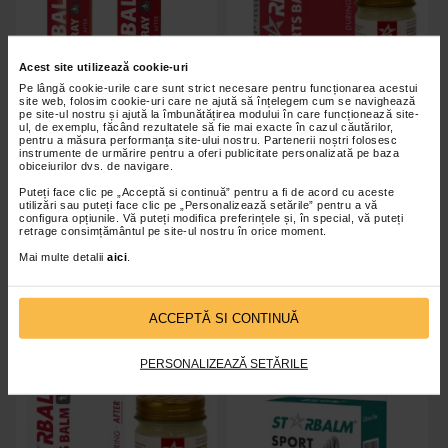
Acest site utilizează cookie-uri
Pe lângă cookie-urile care sunt strict necesare pentru funcționarea acestui
site web, folosim cookie-uri care ne ajută să înțelegem cum se navighează
pe site-ul nostru și ajută la îmbunătățirea modului în care funcționează site-
ul, de exemplu, făcând rezultatele să fie mai exacte în cazul căutărilor,
pentru a măsura performanța site-ului nostru. Partenerii noștri folosesc
Spray cu efect de incalzire Warm
Balsam pentru dureri musculare
instrumente de urmărire pentru a oferi publicitate personalizată pe baza
Spray 150ml, Starbalm
si articulare SportsBalm Red,
obiceiurilor dvs. de navigare.
25g, Starbalm
Puteți face clic pe „Acceptă si continuă” pentru a fi de acord cu aceste
utilizări sau puteți face clic pe „Personalizează setările” pentru a vă
configura opțiunile. Vă puteți modifica preferințele și, în special, vă puteți
retrage consimțământul pe site-ul nostru în orice moment.
Indisponibil
Indisponibil
Mai multe detalii
aici
.
ACCEPTĂ SI CONTINUĂ
PERSONALIZEAZĂ SETĂRILE