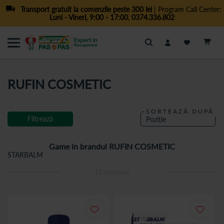
Transport gratuit la comenzile peste 300 lei
| Program Call Center:
Luni - Vineri, 9:00 - 17:00
,
0374.336.802
Cautare
RUFIN COSMETIC
SORTEAZĂ DUPĂ
Filtrează
Game in brandul RUFIN COSMETIC
STARBALM
11
produse