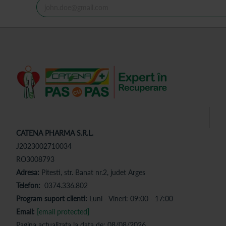
CATENA PHARMA S.R.L.
J2023002710034
RO3008793
Adresa:
Pitesti, str. Banat nr.2, judet Arges
Telefon:
0374.336.802
Program suport clienti:
Luni - Vineri: 09:00 - 17:00
Email:
[email protected]
Pagina actualizata la data de: 08/08/2026