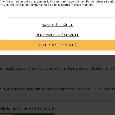
 pentru a fi de acord cu aceste utilizări sau puteți face clic pe „Personalizează setăr
ial, vă puteți retrage consimțământul pe site-ul nostru în orice moment.
ții
Review-uri
Întrebări și
SALVEAZĂ SETĂRILE
PERSONALIZEAZĂ SETĂRILE
portive.
ACCEPTĂ SI CONTINUĂ
 mergi la serviciu, cand dormi sau cand te antrenezi.
 Himalaya, acid poliacrilic, caolin, oxid de titan, glicerina, aluminiu hidrata
, Starbalm face parte din categoriile
Dispozitive Medicale
,
Dureri Articu
-te
la newsletter-ul nostru!