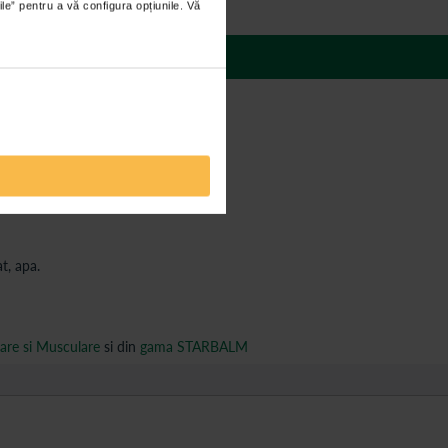
ile” pentru a vă configura opțiunile. Vă
 răspunsuri
t, apa.
lare si Musculare
si din
gama STARBALM