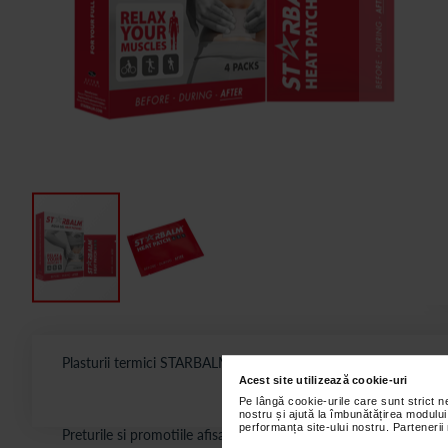
Plasturii termici STARBALM® Aqua Gel sunt flexibili, prietenosi c
Acest site utilizează cookie-uri
Pe lângă cookie-urile care sunt strict 
nostru și ajută la îmbunătățirea modului
performanța site-ului nostru. Partenerii
Preturile si promotiile afisate pe site in dreptul fiecarui produ