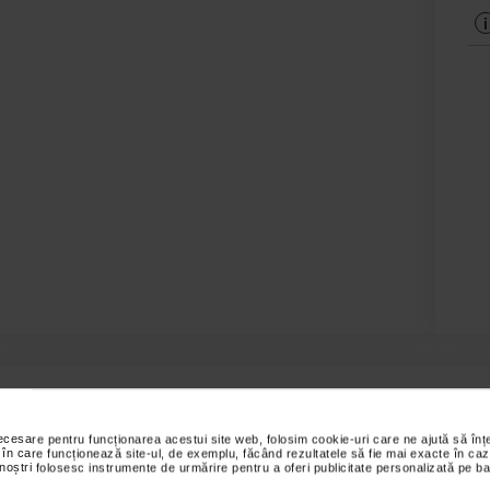
i
u pielea si usor de aplicat pe umeri, spate, genunchi si alte parti in misc
necesare pentru funcționarea acestui site web, folosim cookie-uri care ne ajută să î
 în care funcționează site-ul, de exemplu, făcând rezultatele să fie mai exacte în caz
 noștri folosesc instrumente de urmărire pentru a oferi publicitate personalizată pe ba
s sunt valabile pentru comenzile efectuate online.