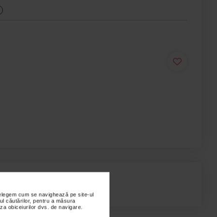
are ale corpului.
nțelegem cum se navighează pe site-ul
ul căutărilor, pentru a măsura
za obiceiurilor dvs. de navigare.