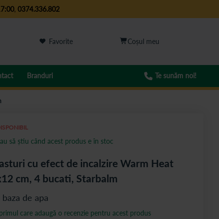
17:00
,
0374.336.802
Favorite
tact
Branduri
Te sunăm noi!
m
ISPONIBIL
au să știu când acest produs e în stoc
asturi cu efect de incalzire Warm Heat
12 cm, 4 bucati, Starbalm
 baza de apa
 primul care adaugă o recenzie pentru acest produs