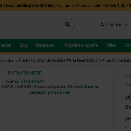
uit la comenzile peste 300 lei
| Program Call Center:
Luni - Vineri, 9:00 - 
Cautare
Contul meu
outati
Blog
Despre noi
Magazinele noastre
Video
Con
durerilor
Plasturi cu efect de incalzire Warm Heat 8x12 cm, 4 bucati, Starbal
❯
RUFIN COSMETIC
IND
Gama:
STARBALM
Vre
Pl
8x
pe
Fii