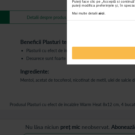
Puteți face clic pe „Acceptă si continuă”
puteți modifica preferințele și, în spec
Mai multe detalii
aici
.
Mai multe informa
Detalii despre produs
Beneficii Plasturi termici, Starbalm:
Plasturii cu efect de incalzire sunt utilizati dupa activitati s
Deoarece sunt foarte flexibili, acestia pot fi utilizati cand
Ingrediente:
Mentol, acetat de tocoferol, nicotinat de metil, ulei de salcie de
Produsul Plasturi cu efect de incalzire Warm Heat 8x12 cm, 4 bucati
Nu lăsa niciun
preț mic
neobservat.
Abonează