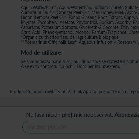
Aqua/Water/Eau**, Aqua/Water/Eau, Sodium Laureth Sulfate, 
Aurantium Dulcis (Orange) Peel Oil*, Mel/Honey/Miel, Alpha-Gl
Limon (Lemon) Peel Oil*, Panax Ginseng Root Extract, Caprylyl G
Phytate, Tocopheryl Acetate, Phytantriol, Sodium Ascorbyl Pho
Aspartate, Potassium Sorbate, Glycereth-2 Cocoate, Ethylhexy
Citric Acid, Phenoxyethanol, Alcohol, Parfum/Fragrance, Limone
*Organic cultivation/Issu de l'agriculture biologique
**Rosmarinus Officinalis Leaf* Aqueous Infusion = Rosemary 
Mod de utilizare:
Se samponeaza parul si scalpul, dupa care se clateste din abu
A se evita contactul cu ochii. Doar pentru uz extern.
Produsul Sampon revitalizant, 250 ml, Apivita face parte din categori
Nu lăsa niciun
preț mic
neobservat.
Abonează