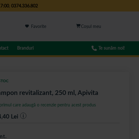
17:00
,
0374.336.802
Favorite
tact
Branduri
Te sunăm noi!
STOC
mpon revitalizant, 250 ml, Apivita
 primul care adaugă o recenzie pentru acest produs
4,40
Lei
i
nt.