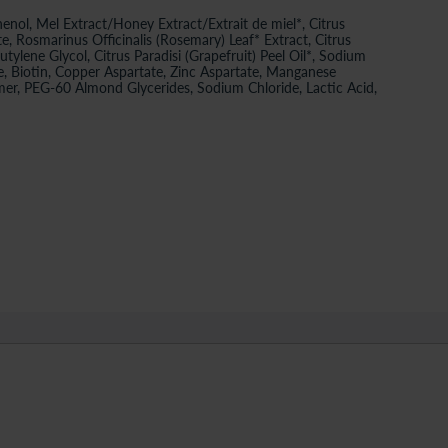
ol, Mel Extract/Honey Extract/Extrait de miel*, Citrus
, Rosmarinus Officinalis (Rosemary) Leaf* Extract, Citrus
tylene Glycol, Citrus Paradisi (Grapefruit) Peel Oil*, Sodium
e, Biotin, Copper Aspartate, Zinc Aspartate, Manganese
mer, PEG-60 Almond Glycerides, Sodium Chloride, Lactic Acid,