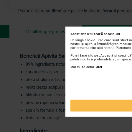
Preturile si promotiile afisate pe site in dreptul fiecarui produ
Mai multe informa
Detalii despre produs
Acest site utilizează cookie-uri
Pe lângă cookie-urile care sunt strict 
nostru și ajută la îmbunătățirea modului
performanța site-ului nostru. Partenerii
Beneficii Apivita Sampon revitalizant:
Puteți face clic pe „Acceptă si continuă”
puteți modifica preferințele și, în spec
89% ingrediente naturale;
Mai multe detalii
aici
.
curata delicat parul si respecta microbiomul scalpului;
ofera stralucire, lasand parul puternic si plin de vitalitate
revitalizeaza scalpul si trezeste simturile datorita uleiurilor
hidrateaza parul cu miere organica si pantenol;
previne ruperea si varfurile despicate, protejand in acelasi 
apa din formula a fost inlocuita cu o infuzie de rozmarin or
testat dermatologic.
Ingrediente: