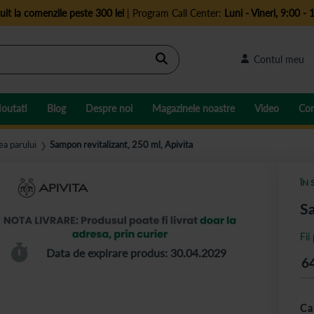
uit la comenzile peste 300 lei
| Program Call Center:
Luni - Vineri, 9:00 - 
Cautare
Contul meu
outati
Blog
Despre noi
Magazinele noastre
Video
Con
ea parului
Sampon revitalizant, 250 ml, Apivita
❯
ÎN 
Sa
Fii
Data de expirare produs: 30.04.2029
6
Ca