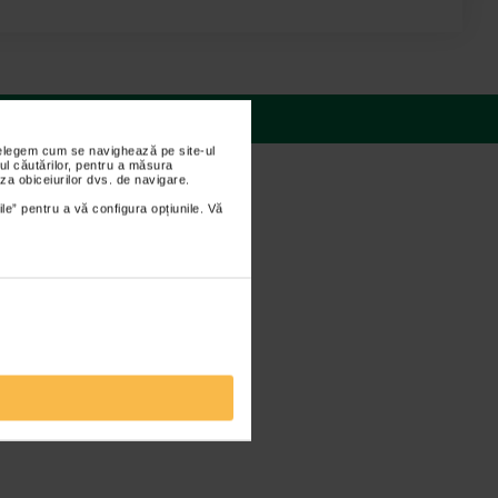
 răspunsuri
nțelegem cum se navighează pe site-ul
ul căutărilor, pentru a măsura
za obiceiurilor dvs. de navigare.
ile” pentru a vă configura opțiunile. Vă
t de magneziu) si extract de ginseng;
rul complexului APISHIELD HS;