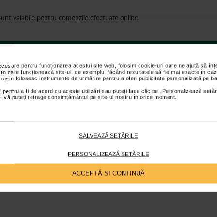
s sunt valabile pentru comenzile efectuate online.
ții
Review-uri
Întrebări și
necesare pentru funcționarea acestui site web, folosim cookie-uri care ne ajută să î
 în care funcționează site-ul, de exemplu, făcând rezultatele să fie mai exacte în caz
 noștri folosesc instrumente de urmărire pentru a oferi publicitate personalizată pe ba
 pentru a fi de acord cu aceste utilizări sau puteți face clic pe „Personalizează setăr
ial, vă puteți retrage consimțământul pe site-ul nostru în orice moment.
 datorita formulei imbogatita cu 4 vitamine, minerale (zinc, cupru si asparta
SALVEAZĂ SETĂRILE
 esentiale organice de portocale, lamaie si grapefruit;
PERSONALIZEAZĂ SETĂRILE
timp de factorii de stres externi (poluarea aerului si stylingul), cu ajuto
ACCEPTĂ SI CONTINUĂ
ganic grecesc pentru pentru proprietatile sale tonice si anti-imbatranire;