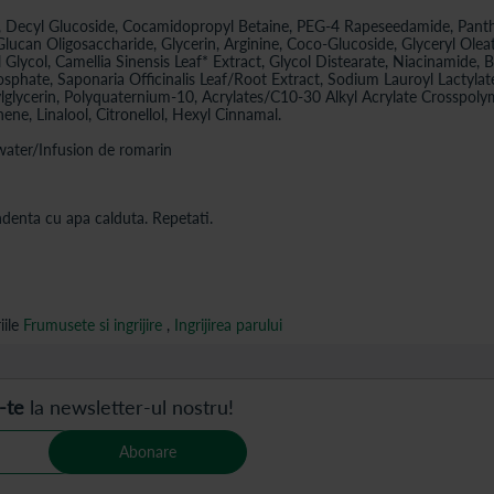
Decyl Glucoside, Cocamidopropyl Betaine, PEG-4 Rapeseedamide, Panthen
ucan Oligosaccharide, Glycerin, Arginine, Coco-Glucoside, Glyceryl Oleate
lycol, Camellia Sinensis Leaf* Extract, Glycol Distearate, Niacinamide, Bu
sphate, Saponaria Officinalis Leaf/Root Extract, Sodium Lauroyl Lactylat
lglycerin, Polyquaternium-10, Acrylates/C10-30 Alkyl Acrylate Crosspoly
ne, Linalool, Citronellol, Hexyl Cinnamal.
water/Infusion de romarin
ndenta cu apa calduta. Repetati.
ile
Frumusete si ingrijire
,
Ingrijirea parului
-te
la newsletter-ul nostru!
Abonare