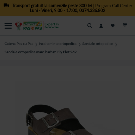
Transport gratuit la comenzile peste 300 lei
| Program Call Center:
Luni - Vineri, 9:00 - 17:00
,
0374.336.802
Cautare
Catena Pas cu Pas
Incaltaminte ortopedica
Sandale ortopedice
❯
❯
❯
Sandale ortopedice maro barbati Fly Flot 269