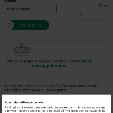
Marime
Cant.
Adaugă în coș
Sandale ortopedice maro barbati Fly Flot sunt o incaltaminte
ortopedica confortabila si usor de purtat.
Preturile si promotiile afisate pe site in dreptul fiecarui produs sunt
Acest site utilizează cookie-uri
valabile pentru comenzile efectuate online.
Pe lângă cookie-urile care sunt strict necesare pentru funcționarea acestui
site web, folosim cookie-uri care ne ajută să înțelegem cum se navighează