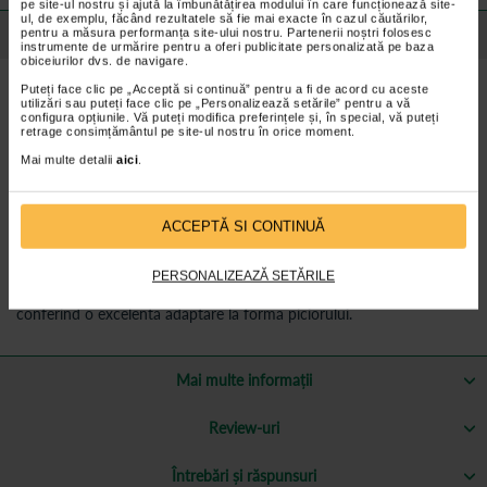
pe site-ul nostru și ajută la îmbunătățirea modului în care funcționează site-
ul, de exemplu, făcând rezultatele să fie mai exacte în cazul căutărilor,
Detalii despre produs
pentru a măsura performanța site-ului nostru. Partenerii noștri folosesc
instrumente de urmărire pentru a oferi publicitate personalizată pe baza
obiceiurilor dvs. de navigare.
Puteți face clic pe „Acceptă si continuă” pentru a fi de acord cu aceste
Sandale ortopedice maro barbati Fly Flot
utilizări sau puteți face clic pe „Personalizează setările” pentru a vă
configura opțiunile. Vă puteți modifica preferințele și, în special, vă puteți
partea superioara este confectionata din material textil
retrage consimțământul pe site-ul nostru în orice moment.
brant din piele, moale, forma anatomica si anti-soc
Mai multe detalii
aici
.
talpa din poliuretan, anti-alunecare
ACCEPTĂ SI CONTINUĂ
Pentru ce se recomanda sandalele ortopedice
PERSONALIZEAZĂ SETĂRILE
Sandalele au un design atractiv si modern, sunt usor de purtat si
sunt ideale pentru persoanele care necesita incaltaminte ortopedica,
conferind o excelenta adaptare la forma piciorului.
Mai multe informații
Review-uri
Întrebări și răspunsuri