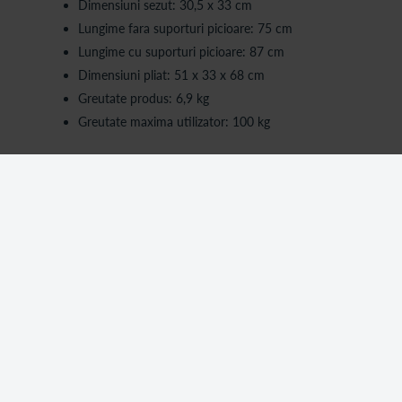
Dimensiuni sezut: 30,5 x 33 cm
Lungime fara suporturi picioare: 75 cm
Lungime cu suporturi picioare: 87 cm
Dimensiuni pliat: 51 x 33 x 68 cm
Greutate produs: 6,9 kg
Greutate maxima utilizator: 100 kg
Utilizare
Se utilizeaza pentru deplasare manuala pe suprafete plane
Se actioneaza prin impingere de catre utilizator sau insotit
Se pliaza pentru depozitare si transport
Suporturile pentru picioare se utilizeaza in functie de poziti
Intretinere
Curatarea se realizeaza cu laveta umeda
Nu se utilizeaza substante abrazive sau solventi
Se verifica periodic starea rotilor si a sistemului de pliere
Depozitare in spatiu uscat