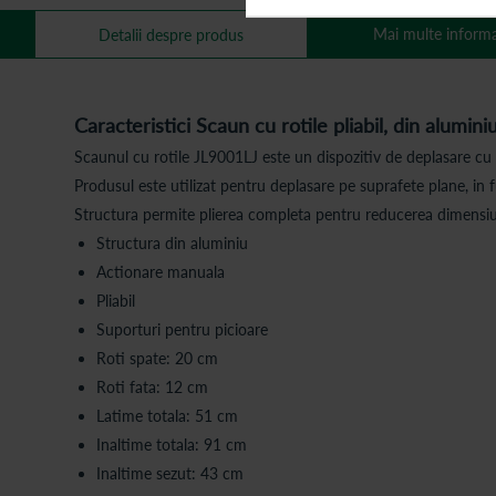
Mai multe informa
Detalii despre produs
Caracteristici Scaun cu rotile pliabil, din alumin
Scaunul cu rotile JL9001LJ este un dispozitiv de deplasare cu 
Produsul este utilizat pentru deplasare pe suprafete plane, in fu
Structura permite plierea completa pentru reducerea dimensiuni
Structura din aluminiu
Actionare manuala
Pliabil
Suporturi pentru picioare
Roti spate: 20 cm
Roti fata: 12 cm
Latime totala: 51 cm
Inaltime totala: 91 cm
Inaltime sezut: 43 cm