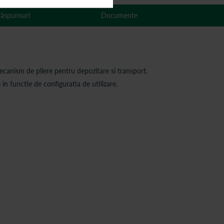
 răspunsuri
Documente
ecanism de pliere pentru depozitare si transport.
 in functie de configuratia de utilizare.