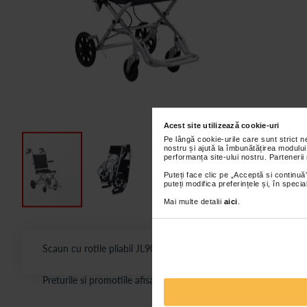
Acest site utilizează cookie-uri
Pe lângă cookie-urile care sunt strict 
nostru și ajută la îmbunătățirea modului
performanța site-ului nostru. Partenerii
Puteți face clic pe „Acceptă si continuă”
puteți modifica preferințele și, în spec
Mai multe detalii
aici
.
Scaun cu rotile pliabil JL9001LJ, realizat din aluminiu, cu stru
Preturile si promotiile afisate pe site in dreptul fiecarui produ