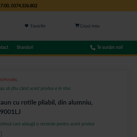
17:00
,
0374.336.802
Favorite
tact
Branduri
Te sunăm noi!
ISPONIBIL
au să știu când acest produs e în stoc
aun cu rotile pliabil, din alumniu,
L9001LJ
 primul care adaugă o recenzie pentru acest produs