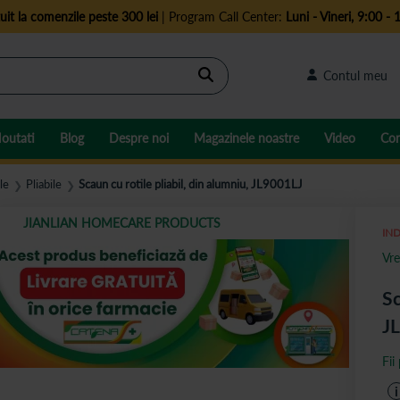
uit la comenzile peste 300 lei
| Program Call Center:
Luni - Vineri, 9:00 - 
Cautare
Contul meu
outati
Blog
Despre noi
Magazinele noastre
Video
Con
le
Pliabile
Scaun cu rotile pliabil, din alumniu, JL9001LJ
❯
❯
JIANLIAN HOMECARE PRODUCTS
IND
Vre
Sc
J
Fii
i