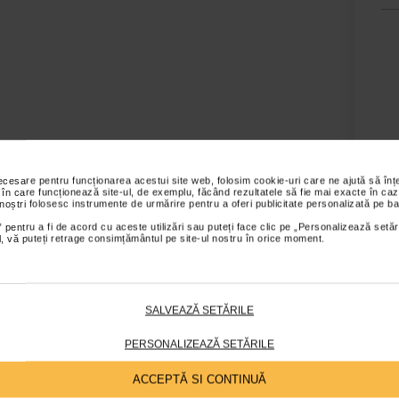
necesare pentru funcționarea acestui site web, folosim cookie-uri care ne ajută să î
 în care funcționează site-ul, de exemplu, făcând rezultatele să fie mai exacte în caz
 noștri folosesc instrumente de urmărire pentru a oferi publicitate personalizată pe ba
 pentru a fi de acord cu aceste utilizări sau puteți face clic pe „Personalizează setăr
ial, vă puteți retrage consimțământul pe site-ul nostru în orice moment.
SALVEAZĂ SETĂRILE
ctura pliabila si actionare manuala. Greutate produs 6,9 kg si greutate ma
PERSONALIZEAZĂ SETĂRILE
s sunt valabile pentru comenzile efectuate online.
ACCEPTĂ SI CONTINUĂ