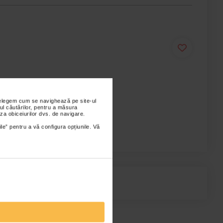
nțelegem cum se navighează pe site-ul
ul căutărilor, pentru a măsura
za obiceiurilor dvs. de navigare.
ile” pentru a vă configura opțiunile. Vă
xima suportata 100 kg.