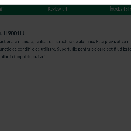
ții
Review-uri
Întrebări și
iu, JL9001LJ
actionare manuala, realizat din structura de aluminiu. Este prevazut cu m
nctie de conditiile de utilizare. Suporturile pentru picioare pot fi utilizate
lor in timpul depozitarii.