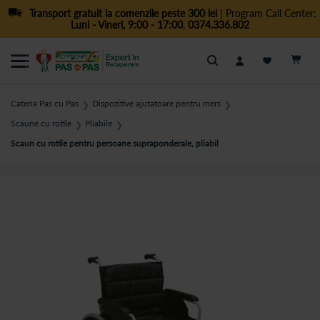
Transport gratuit la comenzile peste 300 lei
| Program Call Center:
Luni - Vineri, 9:00 - 17:00
,
0374.336.802
Cautare
Catena Pas cu Pas
Dispozitive ajutatoare pentru mers
❯
❯
Scaune cu rotile
Pliabile
❯
❯
Scaun cu rotile pentru persoane supraponderale, pliabil