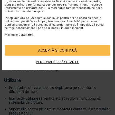
ul, de exemplu, făcând rezultatele să fie mai exacte în cazul căutărilor,
Inaltime spatar: 40 cm
pentru a măsura performanța site-ului nostru. Partenerii noștri folosesc
instrumente de urmărire pentru a oferi publicitate personalizată pe baza
Inaltime totala: 94 cm
obiceiurilor dvs. de navigare.
Lungime totala: 115 cm
Puteți face clic pe „Acceptă si continuă” pentru a fi de acord cu aceste
utilizări sau puteți face clic pe „Personalizează setările” pentru a vă
Diametru roti spate: 61 cm
configura opțiunile. Vă puteți modifica preferințele și, în special, vă puteți
retrage consimțământul pe site-ul nostru în orice moment.
Material cadru: otel carbon acoperit cu pulbere
Mai multe detalii
aici
.
Material roti fata: PVC
Tip roti spate: pneumatice cu camera
Material sezut si spatar: nailon
ACCEPTĂ SI CONTINUĂ
Greutate maxima utilizator: 130 kg
Greutate neta produs: 20,6 kg
PERSONALIZEAZĂ SETĂRILE
Greutate bruta produs: 22,6 kg
Utilizare
Produsul se utilizeaza pentru deplasarea persoanelor cu
dificultati de mers.
Inainte de utilizare se verifica starea rotilor si functionarea
sistemului de blocare.
Suporturile pentru picioare se monteaza conform instructiunilor
producatorului.