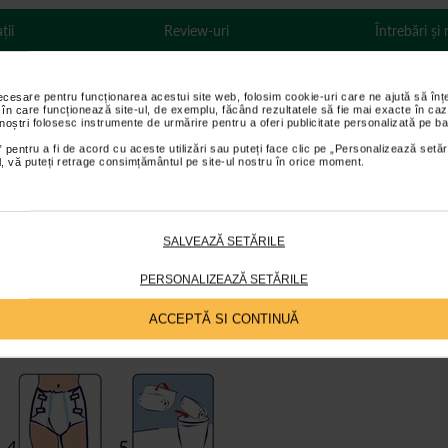
ții
Review-uri
Întrebări și
necesare pentru funcționarea acestui site web, folosim cookie-uri care ne ajută să î
 în care funcționează site-ul, de exemplu, făcând rezultatele să fie mai exacte în caz
ica in partea din fata si din spate a scutecului si sistem de prindere elast
 noștri folosesc instrumente de urmărire pentru a oferi publicitate personalizată pe ba
ra riscul de a rupe stratul exterior;
 pentru a fi de acord cu aceste utilizări sau puteți face clic pe „Personalizează setăr
ial, vă puteți retrage consimțământul pe site-ul nostru în orice moment.
enzatia permanenta de uscat;
le;
imbarii scutecului;
SALVEAZĂ SETĂRILE
himbarea scutecelor;
PERSONALIZEAZĂ SETĂRILE
ACCEPTĂ SI CONTINUĂ
adulti: