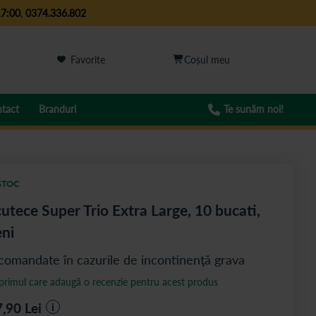
17:00
,
0374.336.802
Favorite
tact
Branduri
Te sunăm noi!
STOC
utece Super Trio Extra Large, 10 bucati,
ni
comandate în cazurile de incontinenţă grava
 primul care adaugă o recenzie pentru acest produs
7,90
Lei
i