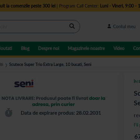
uit la comenzile peste 300 lei
| Program Call Center:
Luni - Vineri, 9:00 - 
Cautare
Contul meu
outati
Blog
Despre noi
Magazinele noastre
Video
Con
ti
Scutece Super Trio Extra Large, 10 bucati, Seni
❯
ÎN 
Sc
Se
Data de expirare produs: 28.02.2031
re
Fii
6