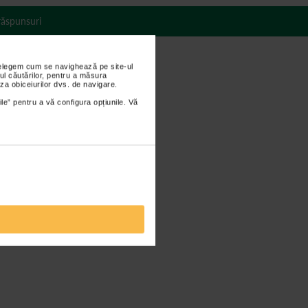
 răspunsuri
nțelegem cum se navighează pe site-ul
ul căutărilor, pentru a măsura
ic, dublu;
za obiceiurilor dvs. de navigare.
ile” pentru a vă configura opțiunile. Vă