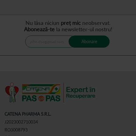
Nu lăsa niciun
preț mic
neobservat.
Abonează-te
la newsletter-ul nostru!
Abonare
CATENA PHARMA S.R.L.
J2023002710034
RO3008793