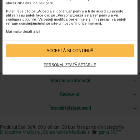
obiceiurilor dvs. de navigare.
Detalii despre produs
Puteți face clic pe „Acceptă si continuă” pentru a fi de acord cu aceste
utilizări sau puteți face clic pe „Personalizează setările” pentru a vă
Alezele igienice Seni Soft Super sunt ideale pentru protejarea patului
configura opțiunile. Vă puteți modifica preferințele și, în special, vă puteți
si a lenjeriei.
retrage consimțământul pe site-ul nostru în orice moment.
Seni Soft Super asigura:
Mai multe detalii
aici
.
• confort in utilizare (strat superior din netesut moale);
ACCEPTĂ SI CONTINUĂ
• protectie impotriva scurgerilor;
• strat anti-alunecare, impermeabil.
PERSONALIZEAZĂ SETĂRILE
Mai multe informații
Review-uri
Întrebări și răspunsuri
Produsul Seni Soft, 60 x 60 cm, 30 buc face parte din categoriile
Dispozitive Medicale
,
Consumabile Medicale
si din
gama SOFT