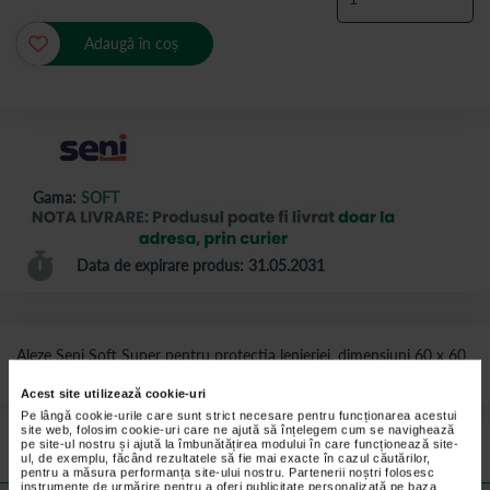
Adaugă în coș
Gama:
SOFT
Data de expirare produs: 31.05.2031
Aleze Seni Soft Super pentru protectia lenjeriei, dimensiuni 60 x 60
cm.
Acest site utilizează cookie-uri
Preturile si promotiile afisate pe site in dreptul fiecarui produs sunt
Pe lângă cookie-urile care sunt strict necesare pentru funcționarea acestui
valabile pentru comenzile efectuate online.
site web, folosim cookie-uri care ne ajută să înțelegem cum se navighează
pe site-ul nostru și ajută la îmbunătățirea modului în care funcționează site-
ul, de exemplu, făcând rezultatele să fie mai exacte în cazul căutărilor,
pentru a măsura performanța site-ului nostru. Partenerii noștri folosesc
instrumente de urmărire pentru a oferi publicitate personalizată pe baza