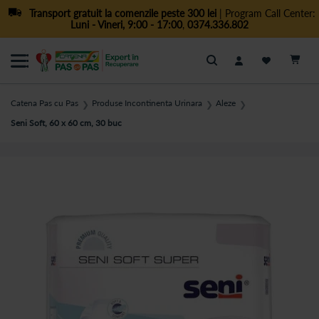
Transport gratuit la comenzile peste 300 lei
| Program Call Center:
Luni - Vineri, 9:00 - 17:00
,
0374.336.802
Cautare
Catena Pas cu Pas
Produse Incontinenta Urinara
Aleze
❯
❯
❯
Seni Soft, 60 x 60 cm, 30 buc