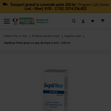
Transport gratuit la comenzile peste 300 lei
| Program Call Center:
Luni - Vineri, 9:00 - 17:00
,
0374.336.802
Cautare
Catena Pas cu Pas
Produse pentru Copii
Ingrijire copii
❯
❯
❯
Septimar forte spray cu apa de mare 3 ani+, 100 ml