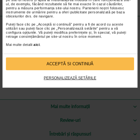
valabile pentru comenzile efectuate online.
ul, de exemplu, făcând rezultatele să fie mai exacte în cazul căutărilor,
pentru a măsura performanța site-ului nostru. Partenerii noștri folosesc
instrumente de urmărire pentru a oferi publicitate personalizată pe baza
obiceiurilor dvs. de navigare.
Detalii despre produs
Puteți face clic pe „Acceptă si continuă” pentru a fi de acord cu aceste
utilizări sau puteți face clic pe „Personalizează setările” pentru a vă
configura opțiunile. Vă puteți modifica preferințele și, în special, vă puteți
Beneficii:
retrage consimțământul pe site-ul nostru în orice moment.
Apa de mare utilizata la fabricarea lor isi pastreaza combinatia
Mai multe detalii
aici
.
completa de peste 80 de minerale si microelemente care se gasesc
in mod normal in apa din Marea Neagra, incluzand calciu, magneziu,
ﬁer, cupru, mangan, zinc, iod si altele.
ACCEPTĂ SI CONTINUĂ
Compozitie:
100% apa de mare hipertona, naturala, nediluata, fara
PERSONALIZEAZĂ SETĂRILE
conservanti.
Mai multe informații
Review-uri
Întrebări și răspunsuri