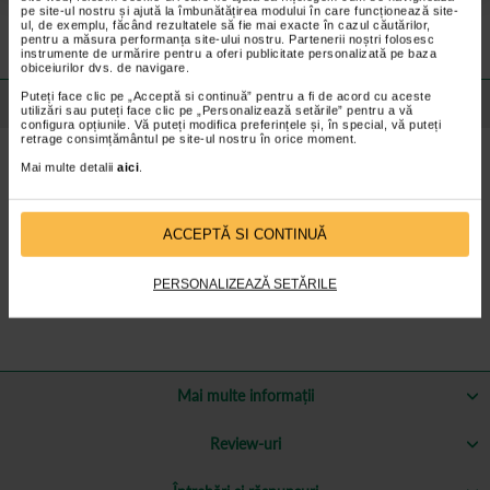
Preturile si promotiile afisate pe site in dreptul fiecarui produs sunt
pe site-ul nostru și ajută la îmbunătățirea modului în care funcționează site-
valabile pentru comenzile efectuate online.
ul, de exemplu, făcând rezultatele să fie mai exacte în cazul căutărilor,
pentru a măsura performanța site-ului nostru. Partenerii noștri folosesc
instrumente de urmărire pentru a oferi publicitate personalizată pe baza
obiceiurilor dvs. de navigare.
Puteți face clic pe „Acceptă si continuă” pentru a fi de acord cu aceste
Detalii despre produs
utilizări sau puteți face clic pe „Personalizează setările” pentru a vă
configura opțiunile. Vă puteți modifica preferințele și, în special, vă puteți
retrage consimțământul pe site-ul nostru în orice moment.
Beneficii:
Mai multe detalii
aici
.
Apa de mare utilizata la fabricarea lor isi pastreaza combinatia
completa de peste 80 de minerale si microelemente care se gasesc
in mod normal in apa din Marea Neagra, incluzand calciu, magneziu,
ﬁer, cupru, mangan, zinc, iod si altele.
ACCEPTĂ SI CONTINUĂ
Compozitie:
100% apa de mare hipertona,
naturala, nediluata, fara
PERSONALIZEAZĂ SETĂRILE
conservanti.
Mai multe informații
Review-uri