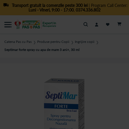
Transport gratuit la comenzile peste 300 lei
| Program Call Center:
Luni - Vineri, 9:00 - 17:00
,
0374.336.802
Cautare
Catena Pas cu Pas
Produse pentru Copii
Ingrijire copii
❯
❯
❯
Septimar forte spray cu apa de mare 3 ani+, 30 ml