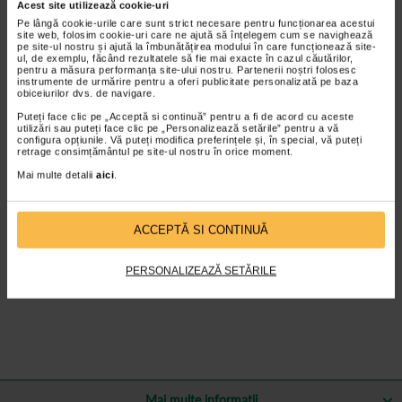
Acest site utilizează cookie-uri
Ac detasabil: 22G (0.7 x 32 mm)
Pe lângă cookie-urile care sunt strict necesare pentru funcționarea acestui
site web, folosim cookie-uri care ne ajută să înțelegem cum se navighează
Seringa sterila, de unica folosinta.
pe site-ul nostru și ajută la îmbunătățirea modului în care funcționează site-
ul, de exemplu, făcând rezultatele să fie mai exacte în cazul căutărilor,
Capacitate: 5 ml
pentru a măsura performanța site-ului nostru. Partenerii noștri folosesc
instrumente de urmărire pentru a oferi publicitate personalizată pe baza
obiceiurilor dvs. de navigare.
Instructiuni de utilizare
Puteți face clic pe „Acceptă si continuă” pentru a fi de acord cu aceste
Folositi imediat dupa despachetare, scoateti capacul acului,
utilizări sau puteți face clic pe „Personalizează setările” pentru a vă
trageti medicamentul lichid, lasati sa iasa aerul apoi injectati.
configura opțiunile. Vă puteți modifica preferințele și, în special, vă puteți
retrage consimțământul pe site-ul nostru în orice moment.
Nu folositi daca ambalajul este deschis sau deteriorat.
Mai multe detalii
aici
.
Depozitati in locuri ferite de soare, racoroase, uscate, ventilate si
curate.
Verificati data expirarii inainte de utilizare
ACCEPTĂ SI CONTINUĂ
Produs medical de unica folosinta
Dupa utilizare trebuie aruncat conform legislatiei in vigoare.
PERSONALIZEAZĂ SETĂRILE
Mai multe informații