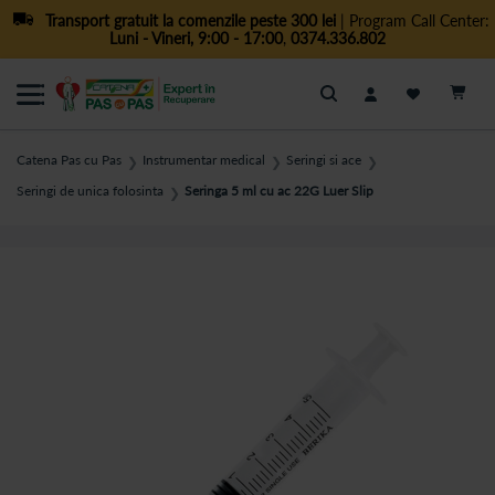
Transport gratuit la comenzile peste 300 lei
| Program Call Center:
Luni - Vineri, 9:00 - 17:00
,
0374.336.802
Cautare
Catena Pas cu Pas
Instrumentar medical
Seringi si ace
❯
❯
❯
Seringi de unica folosinta
Seringa 5 ml cu ac 22G Luer Slip
❯