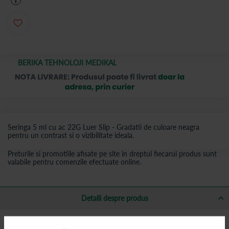
i
BERIKA TEHNOLOJI MEDIKAL
Seringa 5 ml cu ac 22G Luer Slip - Gradatii de culoare neagra
pentru un contrast si o vizibilitate ideala.
Preturile si promotiile afisate pe site in dreptul fiecarui produs sunt
valabile pentru comenzile efectuate online.
Detalii despre produs
Caracteristici Seringa 5 ml cu ac 22G Luer Slip