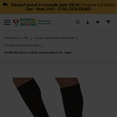
Transport gratuit la comenzile peste 300 lei
| Program Call Center:
Luni - Vineri, 9:00 - 17:00
,
0374.336.802
Cautare
Catena Pas cu Pas
Ciorapi compresivi medicinali
❯
❯
Ciorapi compresivi unisex
❯
Sosete din lana si casmir, pana la genunchi, negru