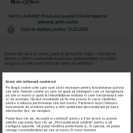
Data de expirare produs: 31.03.2030
Sosete din lana si casmir, pana la genunchi, negru- concepute
pentru a oferi o compresie moderata, imbunatatind circulatia
sanguina si reducand riscul de varice si umflaturi.
Preturile si promotiile afisate pe site in dreptul fiecarui produs sunt
valabile pentru comenzile efectuate online.
Acest site utilizează cookie-uri
Pe lângă cookie-urile care sunt strict necesare pentru funcționarea acestui
site web, folosim cookie-uri care ne ajută să înțelegem cum se navighează
pe site-ul nostru și ajută la îmbunătățirea modului în care funcționează site-
ul, de exemplu, făcând rezultatele să fie mai exacte în cazul căutărilor,
Detalii despre produs
pentru a măsura performanța site-ului nostru. Partenerii noștri folosesc
instrumente de urmărire pentru a oferi publicitate personalizată pe baza
obiceiurilor dvs. de navigare.
Caracteristici Sosete din lana si casmir, pana la
Puteți face clic pe „Acceptă si continuă” pentru a fi de acord cu aceste
utilizări sau puteți face clic pe „Personalizează setările” pentru a vă
genunchi, negru
configura opțiunile. Vă puteți modifica preferințele și, în special, vă puteți
retrage consimțământul pe site-ul nostru în orice moment.