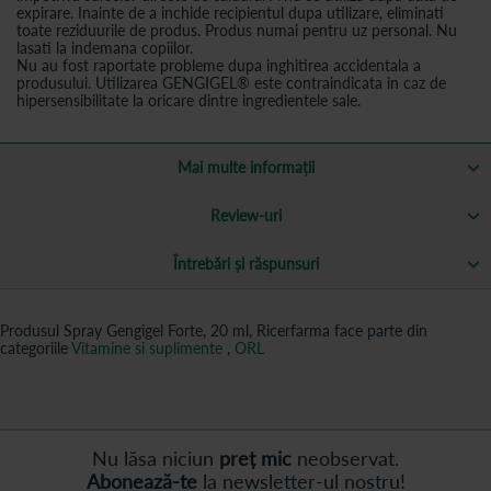
expirare. Inainte de a inchide recipientul dupa utilizare, eliminati
toate reziduurile de produs. Produs numai pentru uz personal. Nu
lasati la indemana copiilor.
Nu au fost raportate probleme dupa inghitirea accidentala a
produsului. Utilizarea GENGIGEL® este contraindicata in caz de
hipersensibilitate la oricare dintre ingredientele sale.
Mai multe informații
Review-uri
Întrebări și răspunsuri
Produsul Spray Gengigel Forte, 20 ml, Ricerfarma face parte din
categoriile
Vitamine si suplimente
,
ORL
Nu lăsa niciun
preț mic
neobservat.
Abonează-te
la newsletter-ul nostru!