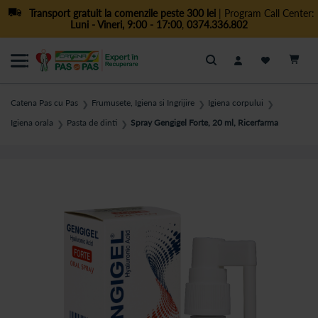
Transport gratuit la comenzile peste 300 lei
| Program Call Center:
Luni - Vineri, 9:00 - 17:00
,
0374.336.802
Cautare
Catena Pas cu Pas
Frumusete, Igiena si Ingrijire
Igiena corpului
❯
❯
❯
Igiena orala
Pasta de dinti
Spray Gengigel Forte, 20 ml, Ricerfarma
❯
❯