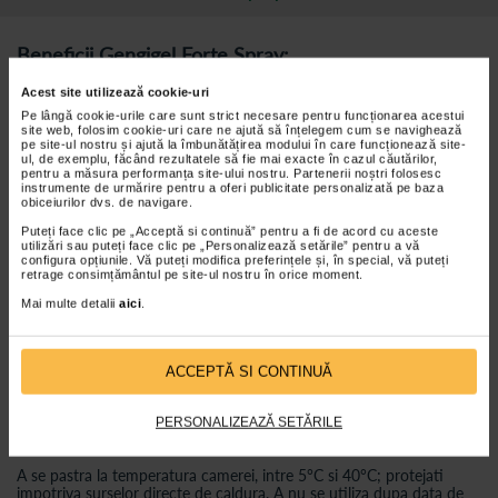
Beneficii Gengigel Forte Spray:
Afectiuni traumatice severe si dureroase, cum ar fi ulceratii
Acest site utilizează cookie-uri
bucale severe, rani bucale sau abraziuni cauzate de extractii
Pe lângă cookie-urile care sunt strict necesare pentru funcționarea acestui
dentare si interventii chirurgicale etc.;
site web, folosim cookie-uri care ne ajută să înțelegem cum se navighează
pe site-ul nostru și ajută la îmbunătățirea modului în care funcționează site-
Fiecare puf garanteaza o distributie omogena, constanta a
ul, de exemplu, făcând rezultatele să fie mai exacte în cazul căutărilor,
lichidului pe suprafata gurii.
pentru a măsura performanța site-ului nostru. Partenerii noștri folosesc
instrumente de urmărire pentru a oferi publicitate personalizată pe baza
obiceiurilor dvs. de navigare.
Ingrediente:
Puteți face clic pe „Acceptă si continuă” pentru a fi de acord cu aceste
utilizări sau puteți face clic pe „Personalizează setările” pentru a vă
Substante active: hialuronat de sodiu.
configura opțiunile. Vă puteți modifica preferințele și, în special, vă puteți
Aqua, Xylitol, Alcohol, PEG 40 Hydrogenated Castor Oil, Sodium
retrage consimțământul pe site-ul nostru în orice moment.
phosphate, Polyvinyl Alcohol, Aroma, Dichlorobenzyl Alcohol,
Trisodium phosphate. (It may contain Citric Acid, Sodium
Mai multe detalii
aici
.
Hydroxide).
Mod de utilizare:
ACCEPTĂ SI CONTINUĂ
1 sau 2 pufuri pe tesutul inflamat sau traumatizat.
Pastrati sticla vertical.
PERSONALIZEAZĂ SETĂRILE
Precautii / Atentionari:
A se pastra la temperatura camerei, intre 5°C si 40°C; protejati
impotriva surselor directe de caldura. A nu se utiliza dupa data de