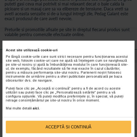
puteti gasi ceva mai potrivit si mai relaxant decat o baie calda la
picioare si un masaj care sa va elibereze de tensiune. Daca vreti sa
aveti aceasta senzatie si de-a lungul intregii zile, Pedag Galant este
exact produsul de care aveti nevoie.
Preturile si promotiile afisate pe site in dreptul fiecarui produs sunt
valabile pentru comenzile efectuate online.
Acest site utilizează cookie-uri
Detalii despre produs
Pe lângă cookie-urile care sunt strict necesare pentru funcționarea acestui
site web, folosim cookie-uri care ne ajută să înțelegem cum se navighează
pe site-ul nostru și ajută la îmbunătățirea modului în care funcționează site-
ul, de exemplu, făcând rezultatele să fie mai exacte în cazul căutărilor,
Caracteristicile suportului pentru bolta plantara
pentru a măsura performanța site-ului nostru. Partenerii noștri folosesc
instrumente de urmărire pentru a oferi publicitate personalizată pe baza
Pedag Galant
obiceiurilor dvs. de navigare.
Puteți face clic pe „Acceptă si continuă” pentru a fi de acord cu aceste
utilizări sau puteți face clic pe „Personalizează setările” pentru a vă
Suportul pentru bolta plantara se prezinta sub forma unui brant
configura opțiunile. Vă puteți modifica preferințele și, în special, vă puteți
moale cu pernita metatarsiana. Pedag Galant se aplica fara
retrage consimțământul pe site-ul nostru în orice moment.
dificultate in pantof. Multumita punctului adeziv, suportul nu
aluneca in interiorul pantofului, ramanand fixat in pozitia corecta.
Mai multe detalii
aici
.
Pentru ce se recomanda suportul pentru bolta
plantara Pedag Galant
ACCEPTĂ SI CONTINUĂ