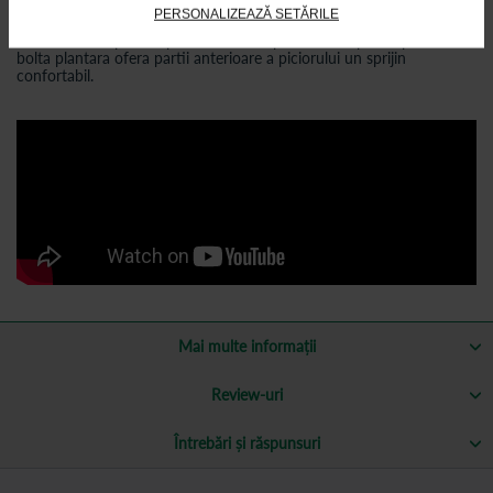
Suportul Pedag Galant este recomandat pentru bolta plantara
PERSONALIZEAZĂ SETĂRILE
dureroasa. Acest produs este indicat si pacientilor care au nevoie de
un remediu impotriva problemelor cu platfusul. Suportul pentru
bolta plantara ofera partii anterioare a piciorului un sprijin
confortabil.
Mai multe informații
Review-uri
Întrebări și răspunsuri