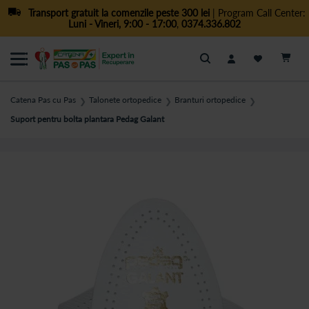
Transport gratuit la comenzile peste 300 lei
| Program Call Center:
Luni - Vineri, 9:00 - 17:00
,
0374.336.802
Cautare
Catena Pas cu Pas
Talonete ortopedice
Branturi ortopedice
❯
❯
❯
Suport pentru bolta plantara Pedag Galant