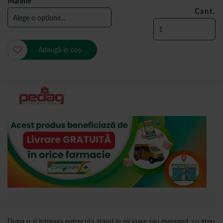
Marime
Cant.
Adaugă în coș
Dupa o zi intreaga petrecuta stand in picioare sau mergand, cu greu