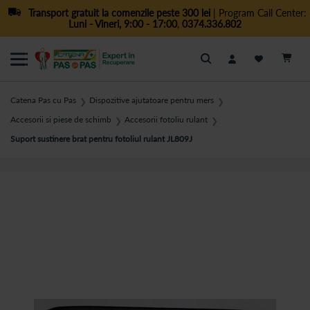
Transport gratuit la comenzile peste 300 lei
| Program Call Center:
Luni - Vineri, 9:00 - 17:00
,
0374.336.802
Cautare
Catena Pas cu Pas
Dispozitive ajutatoare pentru mers
❯
❯
Accesorii si piese de schimb
Accesorii fotoliu rulant
❯
❯
Suport sustinere brat pentru fotoliul rulant JL809J