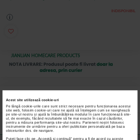
INDISPONIBIL
i
JIANLIAN HOMECARE PRODUCTS
Suport din plastic pentru sustinerea bratului potrivit pentru fotoliu
rulant pliabil, cu manevrare manuala JL809J.
Acest site utilizează cookie-uri
Pe lângă cookie-urile care sunt strict necesare pentru funcționarea acestui
site web, folosim cookie-uri care ne ajută să înțelegem cum se navighează
Preturile si promotiile afisate pe site in dreptul fiecarui produs sunt
pe site-ul nostru și ajută la îmbunătățirea modului în care funcționează site-
ul, de exemplu, făcând rezultatele să fie mai exacte în cazul căutărilor,
valabile pentru comenzile efectuate online.
pentru a măsura performanța site-ului nostru. Partenerii noștri folosesc
instrumente de urmărire pentru a oferi publicitate personalizată pe baza
obiceiurilor dvs. de navigare.
Puteți face clic pe „Acceptă si continuă” pentru a fi de acord cu aceste