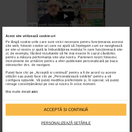
Acest site utilizează cookie-uri
Pe lângă cookie-urile care sunt strict necesare pentru funcționarea acestui
Atunci cand alergam pe asfalt spre exemplu, punem o presiune
site web, folosim cookie-uri care ne ajută să înțelegem cum se navighează
extraordinara pe articulatii, articulatia gleznei, cea a genunchiului
pe site-ul nostru și ajută la îmbunătățirea modului în care funcționează site-
este si ea foarte expusa. Aceste branturi ortopedice fac ca sistemul
ul, de exemplu, făcând rezultatele să fie mai exacte în cazul căutărilor,
pentru a măsura performanța site-ului nostru. Partenerii noștri folosesc
nostru articular sa nu fie afectat de contactul cu suprafata dura pe
instrumente de urmărire pentru a oferi publicitate personalizată pe baza
care alergam.
obiceiurilor dvs. de navigare.
Pentru cei care practica un sport in mod regulat sunt mai predispusi
la aparitia unor afectiuni precum fasceita plantara ori metatarsalgia.
Puteți face clic pe „Acceptă si continuă” pentru a fi de acord cu aceste
utilizări sau puteți face clic pe „Personalizează setările” pentru a vă
Vezi in graficul de mai jos cu cat la suta se poate reduce vibratia in
configura opțiunile. Vă puteți modifica preferințele și, în special, vă puteți
retrage consimțământul pe site-ul nostru în orice moment.
timpul miscarii/ deplasarii, atunci cand folosim
talonete ortopedice
personalizate
sau incaltaminte medicala:
Mai multe detalii
aici
.
Afla mai multe
Talonetele personalizate: corecteaza afectiunile
ortopedice si ofera confort in timpul mersului
ACCEPTĂ SI CONTINUĂ
Utilizarea si intretinerea sustinatorului plantar
PERSONALIZEAZĂ SETĂRILE
Brantul ortopedic se curata cu o perie sau cu o laveta moale.