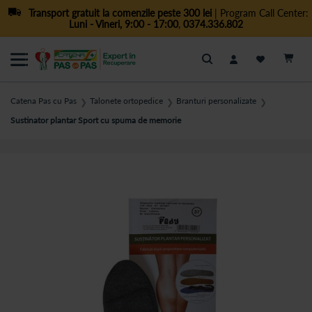
Transport gratuit la comenzile peste 300 lei
| Program Call Center:
Luni - Vineri, 9:00 - 17:00
,
0374.336.802
Cautare
Catena Pas cu Pas
Talonete ortopedice
Branturi personalizate
❯
❯
❯
Sustinator plantar Sport cu spuma de memorie