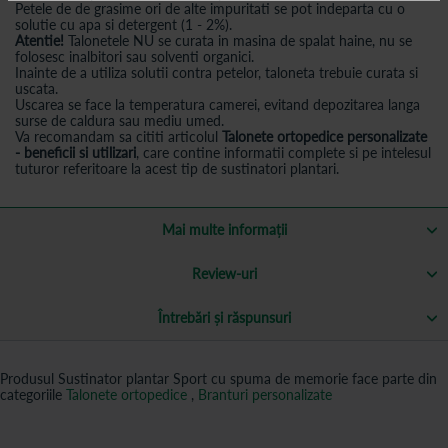
Petele de de grasime ori de alte impuritati se pot indeparta cu o
solutie cu apa si detergent (1 - 2%).
Atentie!
Talonetele NU se curata in masina de spalat haine, nu se
folosesc inalbitori sau solventi organici.
Inainte de a utiliza solutii contra petelor, taloneta trebuie curata si
uscata.
Uscarea se face la temperatura camerei, evitand depozitarea langa
surse de caldura sau mediu umed.
Va recomandam sa cititi articolul
Talonete ortopedice personalizate
- beneficii si utilizari
, care contine informatii complete si pe intelesul
tuturor referitoare la acest tip de sustinatori plantari.
Mai multe informații
Review-uri
Întrebări și răspunsuri
Produsul Sustinator plantar Sport cu spuma de memorie face parte din
categoriile
Talonete ortopedice
,
Branturi personalizate