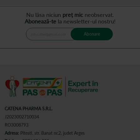
Nu lăsa niciun
preț mic
neobservat.
Abonează-te
la newsletter-ul nostru!
Abonare
CATENA PHARMA S.R.L.
J2023002710034
RO3008793
Adresa:
Pitesti, str. Banat nr.2, judet Arges