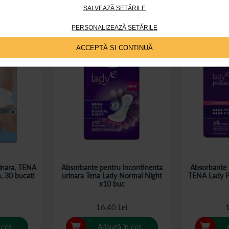
SALVEAZĂ SETĂRILE
PERSONALIZEAZĂ SETĂRILE
ACCEPTĂ SI CONTINUĂ
rinara, TENA
Absorbante pentru incontinenta
Absorbante 
 30 bucati
urinara Tena Lady Normal Night
TENA Lady Pr
x10 buc
16,40 Lei
1
 coș
Adaugă în coș