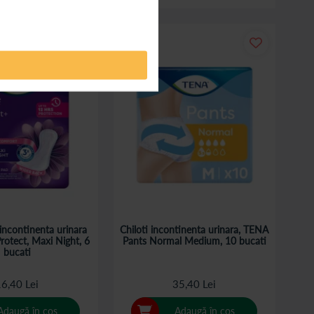
incontinenta urinara
Chiloti incontinenta urinara, TENA
otect, Maxi Night, 6
Pants Normal Medium, 10 bucati
bucati
6,40 Lei
35,40 Lei
Adaugă în coș
Adaugă în coș