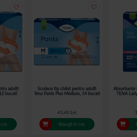
ntru adulti
Scutece tip chilot pentru adulti
Absorbante i
12 bucati
Tena Pants Plus Medium, 14 bucati
TENA Lady
43,40 Lei
1
 coș
Adaugă în coș