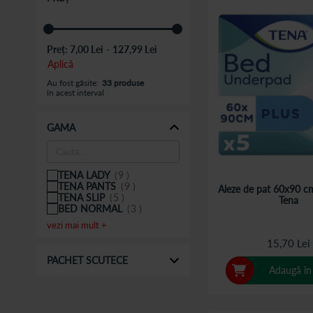
Preț:
7,00 Lei
-
127,99 Lei
Aplică
Au fost găsite:
33 produse
în acest interval
GAMA
TENA LADY
9
TENA PANTS
9
Aleze de pat 60x90 cm
TENA SLIP
5
Tena
BED NORMAL
3
vezi mai mult +
15,70 Lei
PACHET SCUTECE
Adaugă în