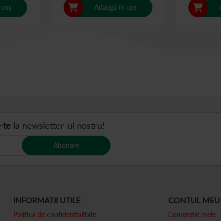
 coș
Adaugă în coș
iti pagina
rmător
-te
la newsletter-ul nostru!
Abonare
INFORMATII UTILE
CONTUL MEU
Politica de confidentialitate
Comenzile mele