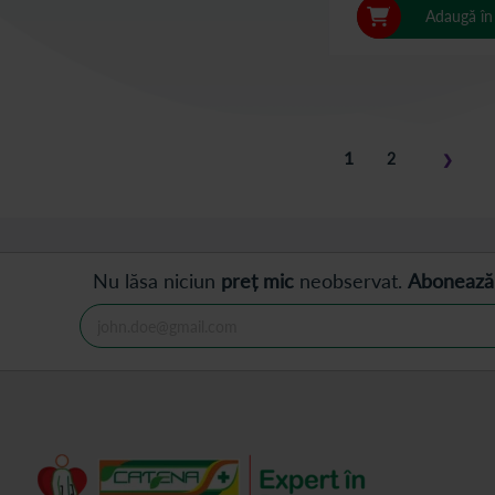
Adaugă în
Pagina
în acest moment cit
1
Pagina
2
❯
Pagina
Pasul u
Nu lăsa niciun
preț mic
neobservat.
Abonează