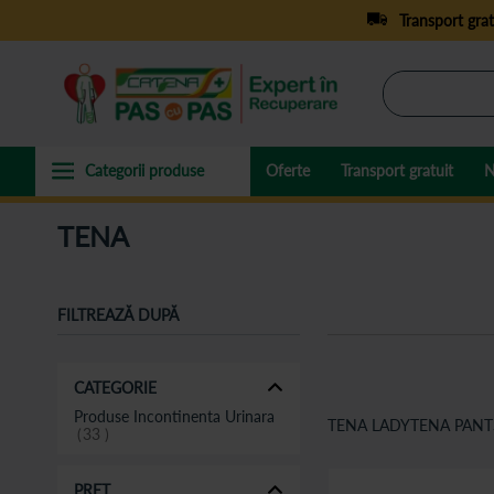
Transport grat
Oferte
Transport gratuit
N
TENA
FILTREAZĂ DUPĂ
CATEGORIE
Produse Incontinenta Urinara
TENA LADY
TENA PANT
33
PREȚ