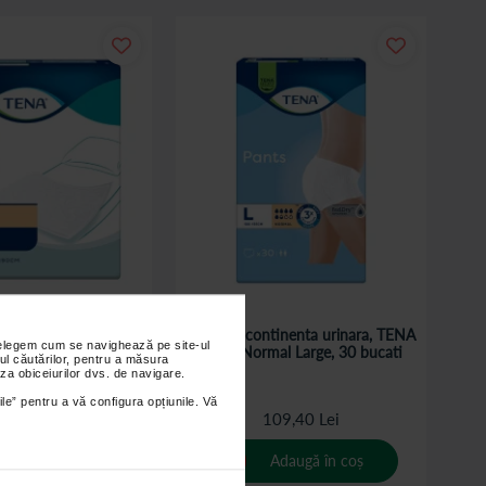
ectie pat TENA Bed
Chiloti incontinenta urinara, TENA
nțelegem cum se navighează pe site-ul
0x90 cm, 30 bucati
Pants Normal Large, 30 bucati
ul căutărilor, pentru a măsura
za obiceiurilor dvs. de navigare.
ile” pentru a vă configura opțiunile. Vă
9,90 Lei
109,40 Lei
Adaugă în coș
Adaugă în coș