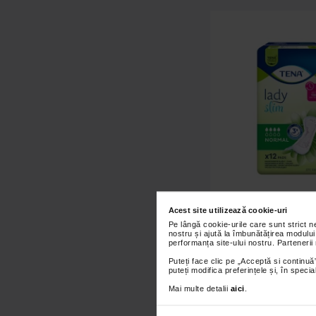
Acest site utilizează cookie-uri
Absorbante pentru in
Pe lângă cookie-urile care sunt strict 
urinara TENA Lady Sl
nostru și ajută la îmbunătățirea modului
12 bucati
performanța site-ului nostru. Partenerii
Puteți face clic pe „Acceptă si continuă”
puteți modifica preferințele și, în spec
11,90 Lei
Mai multe detalii
aici
.
Adaugă în