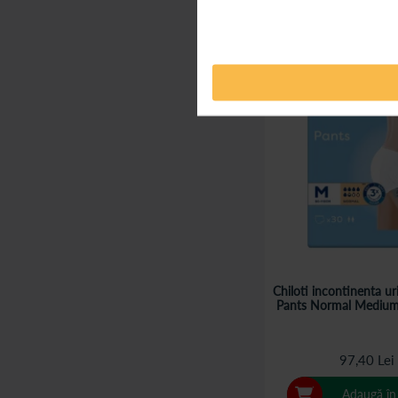
Chiloti incontinenta u
Pants Normal Medium,
97,40 Lei
Adaugă în