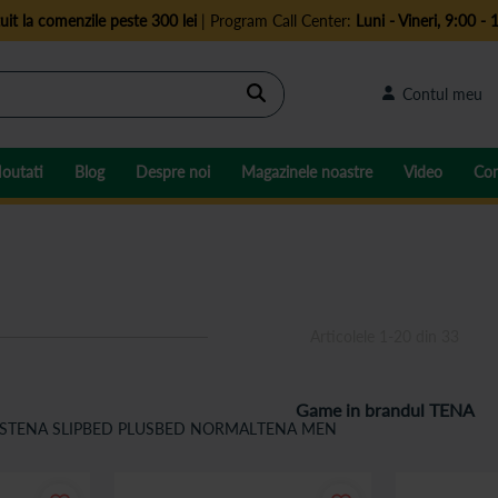
uit la comenzile peste 300 lei
| Program Call Center:
Luni - Vineri, 9:00 - 
Cautare
Contul meu
outati
Blog
Despre noi
Magazinele noastre
Video
Con
Articolele
1
-
20
din
33
Game in brandul TENA
S
TENA SLIP
BED PLUS
BED NORMAL
TENA MEN