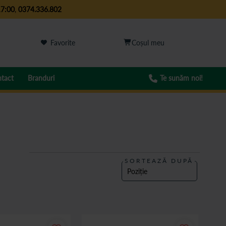
17:00
,
0374.336.802
Favorite
tact
Branduri
Te sunăm noi!
SORTEAZĂ DUPĂ