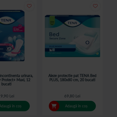
ncontinenta urinara,
Aleze protectie pat TENA Bed
 Protect+ Maxi, 12
PLUS, 180x80 cm, 20 bucati
bucati
9,90 Lei
69,80 Lei
Adaugă în coș
Adaugă în coș