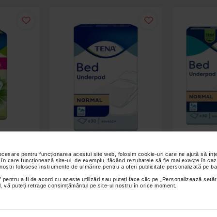
continenta
Protectie pentru pat Normal,
Aleze prot
necesare pentru funcționarea acestui site web, folosim cookie-uri care ne ajută să î
im Normal,
60x60 cm, 30 bucati, Tena
Normal, 6
 în care funcționează site-ul, de exemplu, făcând rezultatele să fie mai exacte în caz
 noștri folosesc instrumente de urmărire pentru a oferi publicitate personalizată pe ba
 pentru a fi de acord cu aceste utilizări sau puteți face clic pe „Personalizează setăr
ial, vă puteți retrage consimțământul pe site-ul nostru în orice moment.
35,90 Lei
4
 coș
Adaugă în coș