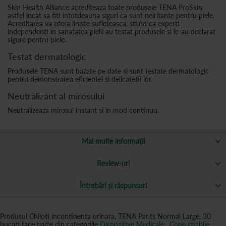
Skin Health Alliance acrediteaza toate produsele TENA ProSkin
astfel incat sa fiti intotdeauna siguri ca sunt neiritante pentru piele.
Acreditarea va ofera liniste sufleteasca, stiind ca experti
independenti in sanatatea pielii au testat produsele si le-au declarat
sigure pentru piele.
Testat dermatologic
Produsele TENA sunt bazate pe date si sunt testate dermatologic
pentru demonstrarea eficientei si delicatetii lor.
Neutralizant al mirosului
Neutralizeaza mirosul instant si in mod continuu.
Mai multe informații
Review-uri
Întrebări și răspunsuri
Produsul Chiloti incontinenta urinara, TENA Pants Normal Large, 30
bucati face parte din categoriile
Dispozitive Medicale
,
Consumabile