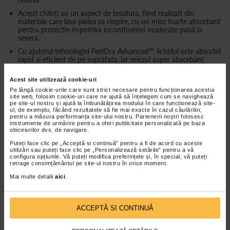
Acești chiloți au un aspect de tesatura, fiind realizati din
materiale care lasa pielea sa respire, cu un miez foarte absorbant
pentru protectie impotriva incontinentei moderate pană la
severa.
Cu ajutorul tehnologiei FeelDry Advanced™ lichidul este absorbit
rapid si eficient de pe suprafata, iar miezul super absorbant
retine lichidul pentru a ajuta la mentinerea sanatatii pielii.
Acest site utilizează cookie-uri
Cu bariere impotriva scurgerilor pentru protectie suplimentara si
Pe lângă cookie-urile care sunt strict necesare pentru funcționarea acestui
neutralizant al mirosului pentru discreție, acesti chiloti de unica
site web, folosim cookie-uri care ne ajută să înțelegem cum se navighează
pe site-ul nostru și ajută la îmbunătățirea modului în care funcționează site-
folosinta pentru incontinenta încurajeaza o viata activa.
ul, de exemplu, făcând rezultatele să fie mai exacte în cazul căutărilor,
pentru a măsura performanța site-ului nostru. Partenerii noștri folosesc
Protectie tripla pentru sanatatea pielii
instrumente de urmărire pentru a oferi publicitate personalizată pe baza
obiceiurilor dvs. de navigare.
FeelDry Advanced™
Puteți face clic pe „Acceptă si continuă” pentru a fi de acord cu aceste
Materiale elastice pentru potrivire optima
utilizări sau puteți face clic pe „Personalizează setările” pentru a vă
configura opțiunile. Vă puteți modifica preferințele și, în special, vă puteți
Unica folosinta
retrage consimțământul pe site-ul nostru în orice moment.
Mai multe detalii
aici
.
Marimea L (Large)
Corespunde dimensiunilor de talie: 100-135 cm
ACCEPTĂ SI CONTINUĂ
Ambalaj individual: 30