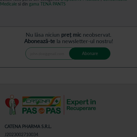
Medicale
si din
gama TENA PANTS
Nu lăsa niciun
preț mic
neobservat.
Abonează-te
la newsletter-ul nostru!
Abonare
CATENA PHARMA S.R.L.
J2023002710034