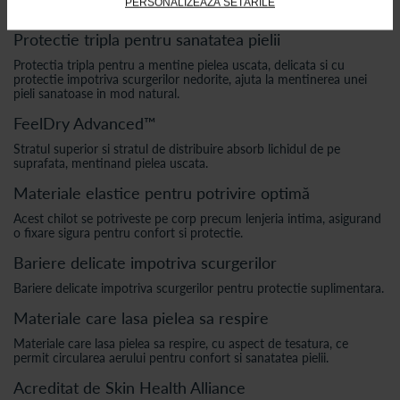
PERSONALIZEAZĂ SETĂRILE
Beneficii
Protectie tripla pentru sanatatea pielii
Protectia tripla pentru a mentine pielea uscata, delicata si cu
protectie impotriva scurgerilor nedorite, ajuta la mentinerea unei
pieli sanatoase in mod natural.
FeelDry Advanced™
Stratul superior si stratul de distribuire absorb lichidul de pe
suprafata, mentinand pielea uscata.
Materiale elastice pentru potrivire optimă
Acest chilot se potriveste pe corp precum lenjeria intima, asigurand
o fixare sigura pentru confort si protectie.
Bariere delicate impotriva scurgerilor
Bariere delicate impotriva scurgerilor pentru protectie suplimentara.
Materiale care lasa pielea sa respire
Materiale care lasa pielea sa respire, cu aspect de tesatura, ce
permit circularea aerului pentru confort si sanatatea pielii.
Acreditat de Skin Health Alliance