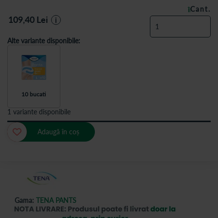
Cant.
ÎN STOC
109,40
Lei
i
Alte variante disponibile:
10 bucati
1 variante disponibile
Adaugă în coș
Gama:
TENA PANTS