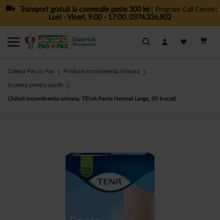
Transport gratuit la comenzile peste 300 lei
| Program Call Center:
Luni - Vineri, 9:00 - 17:00
,
0374.336.802
Cautare
Catena Pas cu Pas
Produse Incontinenta Urinara
❯
❯
Scutece pentru adulti
❯
Chiloti incontinenta urinara, TENA Pants Normal Large, 30 bucati