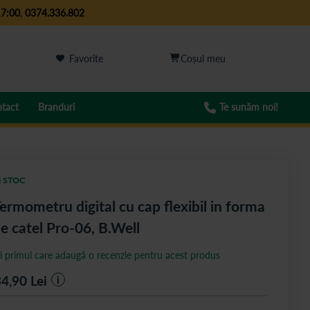
17:00
,
0374.336.802
Favorite
tact
Branduri
Te sunăm noi!
N STOC
ermometru digital cu cap flexibil in forma
e catel Pro-06, B.Well
ii primul care adaugă o recenzie pentru acest produs
34,90
Lei
i