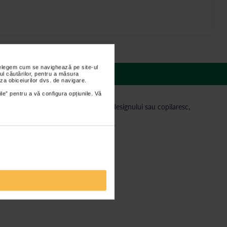
nțelegem cum se navighează pe site-ul
 răspunsuri
ul căutărilor, pentru a măsura
za obiceiurilor dvs. de navigare.
ile” pentru a vă configura opțiunile. Vă
ei copilului prea mult timp.
Datorita designului sau copilaresc,
ului.
ru un termometru electronic.