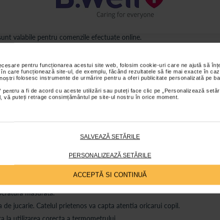
s sunt valabile pentru comenzile efectuate online.
necesare pentru funcționarea acestui site web, folosim cookie-uri care ne ajută să î
ții
Review-uri
Întrebări și
 în care funcționează site-ul, de exemplu, făcând rezultatele să fie mai exacte în caz
 noștri folosesc instrumente de urmărire pentru a oferi publicitate personalizată pe ba
 pentru a fi de acord cu aceste utilizări sau puteți face clic pe „Personalizează setăr
ial, vă puteți retrage consimțământul pe site-ul nostru în orice moment.
ra o atingere blanda a pielii, astfel ca
nu va fi necesara distragerea atenti
 prietenos il va face pe cel mic sa ia
masurarea temperaturii ca o joaca.
 in forma de catel, B.Well
SALVEAZĂ SETĂRILE
 Se indoaie pana la 45°, astfel incat sa se adapteze cu usurinta formei corp
e este de aproximativ 10 secunde, ceea ce este exceptional de rapid pent
PERSONALIZEAZĂ SETĂRILE
substante periculoase cum sunt sticla sau mercurul.
ACCEPTĂ SI CONTINUĂ
ciale impermeabile impiedica apa sa patrunda in interiorul dispozitivului.
eratura masurata.
e jucarie. Catelul prietenos va capta atentia oricarui copil.
a la utilizarea corecta a termometrului.