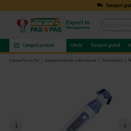
Transport grat
Oferte
Transport gratuit
N
Catena Pas cu Pas
Aparate medicale si de masurat
Termometre
T
❯
❯
❯