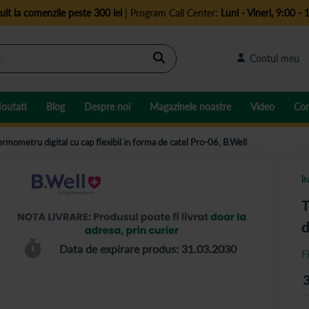
uit la comenzile peste 300 lei
| Program Call Center:
Luni - Vineri, 9:00 - 
Cautare
Contul meu
outati
Blog
Despre noi
Magazinele noastre
Video
Con
ermometru digital cu cap flexibil in forma de catel Pro-06, B.Well
Î
T
d
Data de expirare produs: 31.03.2030
F