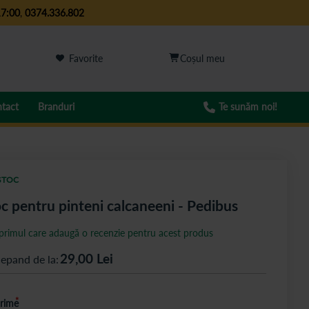
17:00
,
0374.336.802
Favorite
tact
Branduri
Te sunăm noi!
STOC
c pentru pinteni calcaneeni - Pedibus
 primul care adaugă o recenzie pentru acest produs
29,00
Lei
cepand de la
rime