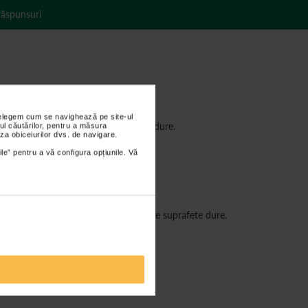
 răspunsuri
iciorului.
nțelegem cum se navighează pe site-ul
fiecare data cand mergem pe suprafete dure.
ul căutărilor, pentru a măsura
za obiceiurilor dvs. de navigare.
ile” pentru a vă configura opțiunile. Vă
resimtiti de fiecare data cand mergeti pe suprafete dure.