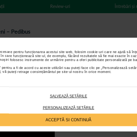
ții
Review-uri
Întrebări și
eni – Pedibus
l cu zona afectata este muscular. Tocul este conceput formei anatomice a p
naturala, cu orificiu detasabil (gaura) pentru pinten calcaneu.
necesare pentru funcționarea acestui site web, folosim cookie-uri care ne ajută să î
arelor si al spatelui, provocat de impactul puternic pe care il resimtim de 
 în care funcționează site-ul, de exemplu, făcând rezultatele să fie mai exacte în caz
 noștri folosesc instrumente de urmărire pentru a oferi publicitate personalizată pe ba
 pentru a fi de acord cu aceste utilizări sau puteți face clic pe „Personalizează setăr
ial, vă puteți retrage consimțământul pe site-ul nostru în orice moment.
caneeni – Pedibus
ui, al picioarelor si al spatelui, provocat de impactul puternic pe care il 
SALVEAZĂ SETĂRILE
PERSONALIZEAZĂ SETĂRILE
ACCEPTĂ SI CONTINUĂ