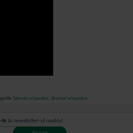
goriile
Talonete ortopedice
,
Branturi ortopedice
-te
la newsletter-ul nostru!
Abonare