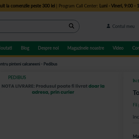
uit la comenzile peste 300 lei
| Program Call Center:
Luni - Vineri, 9:00 - 
Cautare
Contul meu
outati
Blog
Despre noi
Magazinele noastre
Video
Con
ntru pinteni calcaneeni - Pedibus
PEDIBUS
ÎN 
To
Fii
în
Ma