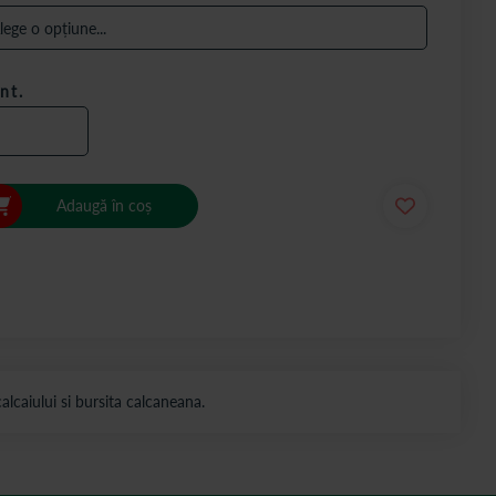
nt.
Adaugă în coș
alcaiului si bursita calcaneana.