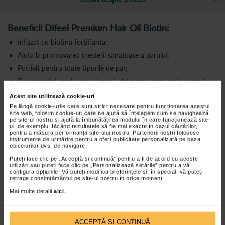
Beneficii Difeel Premium Hair Oil Biotin:
Infuzat cu biotina fortifianta;
Ajuta la promovarea cresterii sanatoase a parului;
Potrivit pentru toate tipurile de par;
Recomandat pentru parul uscat, deteriorat, care cade si pentru
stimularea cresterii.
Acest site utilizează cookie-uri
Pe lângă cookie-urile care sunt strict necesare pentru funcționarea acestui
Biotina
stimuleaza intens foliculii de par, opreste caderea parului si
site web, folosim cookie-uri care ne ajută să înțelegem cum se navighează
ajuta la stimularea productiei de colagen propriu al parului. Iar
pe site-ul nostru și ajută la îmbunătățirea modului în care funcționează site-
colagenul, la randul sau, este responsabil pentru tineretea celulelor,
ul, de exemplu, făcând rezultatele să fie mai exacte în cazul căutărilor,
pentru a măsura performanța site-ului nostru. Partenerii noștri folosesc
cresterea si stralucirea firelor de par. Biotina ajuta la prevenirea
instrumente de urmărire pentru a oferi publicitate personalizată pe baza
despicarii varfurilor parului si confera stralucire pigmentului parului,
obiceiurilor dvs. de navigare.
are efect preventiv impotriva parului gri. Biotina ajuta, de asemenea,
la protejarea scalpului de matreata si excesul de sebum.
Puteți face clic pe „Acceptă si continuă” pentru a fi de acord cu aceste
Uleiul de masline
previne matreata, reface intens parul, stimuleaza
utilizări sau puteți face clic pe „Personalizează setările” pentru a vă
configura opțiunile. Vă puteți modifica preferințele și, în special, vă puteți
cresterea si opreste caderea parului, hraneste si hidrateaza parul
retrage consimțământul pe site-ul nostru în orice moment.
uscat si poros.
Uleiul de soia
hraneste si hidrateaza, restabileste parul tern, adauga
Mai multe detalii
aici
.
stralucire, accelereaza cresterea parului si combate caderea parului.
Uleiul de ricin
catifeleaza, hraneste scalpul si elimina descuamarea,
este un remediu eficient pentru matreata si caderea parului.
Uleiul de canola
hidrateaza, previne varfurile despicate si opreste
ACCEPTĂ SI CONTINUĂ