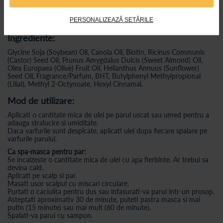
caderea parului.
Uleiul de migdale
protejeaza perfect parul, previne deshidratarea si ii
PERSONALIZEAZĂ SETĂRILE
confera stralucire.
Ingrediente:
Glycine Soja (Soybean) Oil, Canola Oil, Biotin, Ricinus Communis
(Castor) Seed Oil, Prunus Amygdalus Dulcis (Sweet Almond) Oil,
Olea Europaea (Olive) Fruit Oil, Helianthus Annuus (Sunflower)
Seed Oil, Fragrance/Parfum, BHT, Butylphenyl Methylpropional
(Lilial), Methyl 2-Octynoate, Hexyl Cinnamal.
Mod de utilizare:
Aplicati o cantitate mica de ulei pe parul uscat sau umed pentru a
adauga stralucire si umiditate.
Daca varfurile sunt despicate, aplicati ulei dupa fiecare spalare pe
varfurile parului.
Ca spa-masca pentru par:
Se incalzeste o cantitate mica de ulei cu apa fierbinte. Ar trebui sa
devina cald.
Aplicati pe scalp si par.
Masati usor scalpul cu miscari circulare.
Purtati o caciulita pentru dus sau infasurati-va parul intr-un prosop.
Asteptati aproximativ 30 de minute, puteti pastra masca si mai
putin (15 minute) sau mai mult (60 de minute).
Spalati-va parul cu sampon.