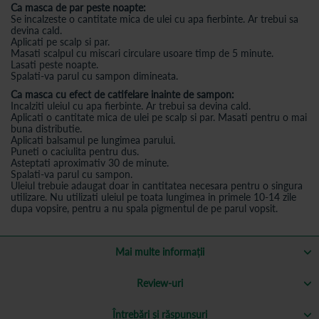
Ca masca de par peste noapte:
Se incalzeste o cantitate mica de ulei cu apa fierbinte. Ar trebui sa
devina cald.
Aplicati pe scalp si par.
Masati scalpul cu miscari circulare usoare timp de 5 minute.
Lasati peste noapte.
Spalati-va parul cu sampon dimineata.
Ca masca cu efect de catifelare inainte de sampon:
Incalziti uleiul cu apa fierbinte. Ar trebui sa devina cald.
Aplicati o cantitate mica de ulei pe scalp si par. Masati pentru o mai
buna distributie.
Aplicati balsamul pe lungimea parului.
Puneti o caciulita pentru dus.
Asteptati aproximativ 30 de minute.
Spalati-va parul cu sampon.
Uleiul trebuie adaugat doar in cantitatea necesara pentru o singura
utilizare. Nu utilizati uleiul pe toata lungimea in primele 10-14 zile
dupa vopsire, pentru a nu spala pigmentul de pe parul vopsit.
Mai multe informații
Review-uri
Întrebări și răspunsuri