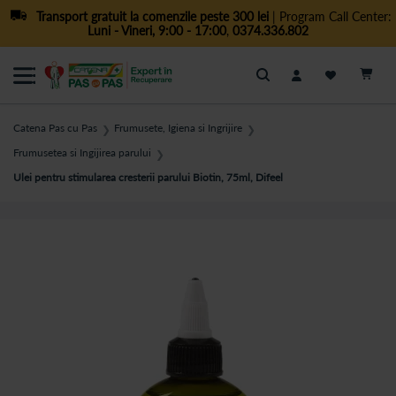
Transport gratuit la comenzile peste 300 lei
| Program Call Center:
Luni - Vineri, 9:00 - 17:00
,
0374.336.802
Cautare
Catena Pas cu Pas
Frumusete, Igiena si Ingrijire
❯
❯
Frumusetea si Ingijirea parului
❯
Ulei pentru stimularea cresterii parului Biotin, 75ml, Difeel