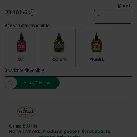
Cant.
ÎN STOC
23,40
Lei
i
Alte variante disponibile:
Curl
Rozmarin
VitaminE
3 variante disponibile
Adaugă în coș
Gama:
BIOTIN