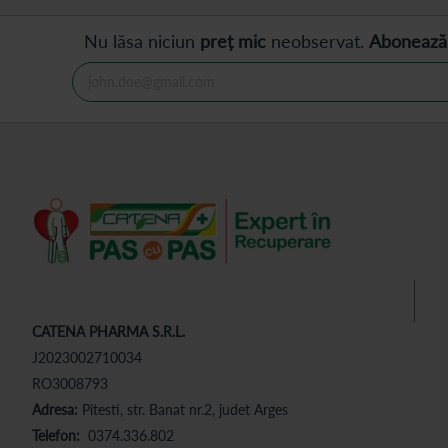
Nu lăsa niciun
preț mic
neobservat.
Abonează
CATENA PHARMA S.R.L.
J2023002710034
RO3008793
Adresa:
Pitesti, str. Banat nr.2, judet Arges
Telefon:
0374.336.802