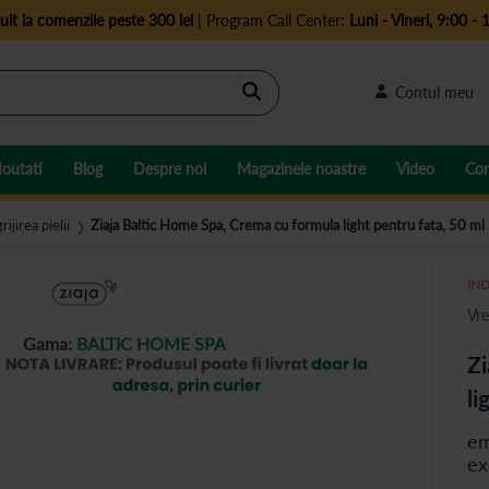
uit la comenzile peste 300 lei
| Program Call Center:
Luni - Vineri, 9:00 - 
Cautare
Contul meu
outati
Blog
Despre noi
Magazinele noastre
Video
Con
rijirea pielii
Ziaja Baltic Home Spa, Crema cu formula light pentru fata, 50 ml
❯
IND
Vre
Gama:
BALTIC HOME SPA
Zi
li
em
ex