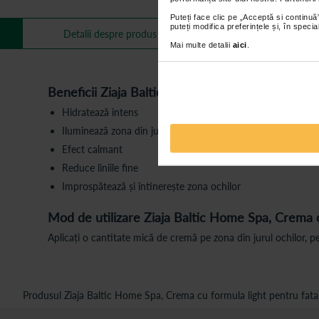
Puteți face clic pe „Acceptă si continuă”
puteți modifica preferințele și, în spec
Mai multe informa
Detalii despre produs
Mai multe detalii
aici
.
Beneficii Ziaja
Baltic Home Spa, Crema cu formul
Hidratează intens
Iluminează zona din jurul ochilor
Efect calmant
Reduce liniile fine
Improspătează și întinerește zona ochilor
Mod de utilizare
Ziaja Baltic Home Spa, Crema c
Aplicați o cantitate mică de cremă pe zona din jurul ochilor, pe 
Produsul Ziaja Baltic Home Spa, Crema cu formula light pentru fata,