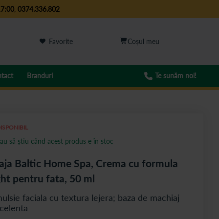
17:00
,
0374.336.802
Favorite
tact
Branduri
Te sunăm noi!
ISPONIBIL
au să știu când acest produs e în stoc
aja Baltic Home Spa, Crema cu formula
ght pentru fata, 50 ml
ulsie faciala cu textura lejera; baza de machiaj
celenta