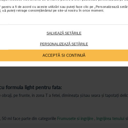
 pentru a fi de acord cu aceste utilizări sau puteți face clic pe „Personalizează setăr
ial, vă puteți retrage consimțământul pe site-ul nostru în orice moment.
ții
Review-uri
Întrebări și
SALVEAZĂ SETĂRILE
a light pentru fata
:
PERSONALIZEAZĂ SETĂRILE
ACCEPTĂ SI CONTINUĂ
u formula light pentru fata
:
obraji, pe frunte, in zona T a fetei, dimineața și/sau seara și tapotați deli
 50 ml face parte din categoriile
Frumusete si ingrijire
,
Ingrijirea tenului
s