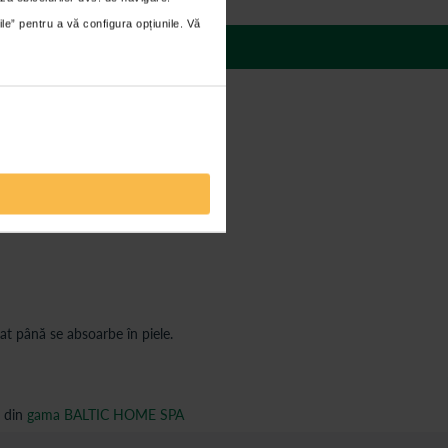
ile” pentru a vă configura opțiunile. Vă
 răspunsuri
cat până se absoarbe în piele.
i din
gama BALTIC HOME SPA