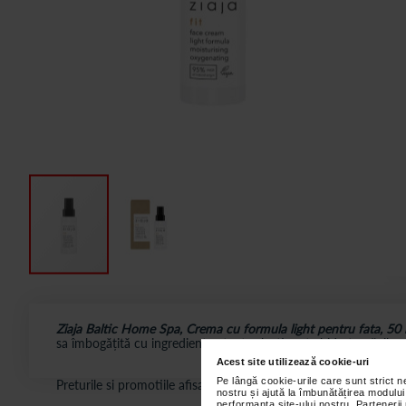
Ziaja Baltic Home Spa, Crema cu formula light pentru fata, 50 
sa îmbogățită cu ingrediente atent selectionate hidratează, ilumi
Acest site utilizează cookie-uri
Pe lângă cookie-urile care sunt strict 
Preturile si promotiile afisate pe site in dreptul fiecarui produ
nostru și ajută la îmbunătățirea modului
performanța site-ului nostru. Partenerii