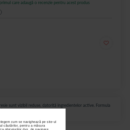
 primul care adaugă o recenzie pentru acest produs
esie sunt vizibil reduse, datorită ingredientelor active. Formula
i.
nțelegem cum se navighează pe site-ul
ul căutărilor, pentru a măsura
za obiceiurilor dvs. de navigare.