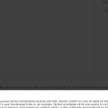
Fii
i
ml,
ajuta tenul sa se curete usor de impuritati iar semnele ridurilor de expr
nează și protejează zonele delicate ale tenului din jurul ochilor si nu numa
necesare pentru funcționarea acestui site web, folosim cookie-uri care ne ajută să î
s sunt valabile pentru comenzile efectuate online.
 în care funcționează site-ul, de exemplu, făcând rezultatele să fie mai exacte în caz
 noștri folosesc instrumente de urmărire pentru a oferi publicitate personalizată pe ba