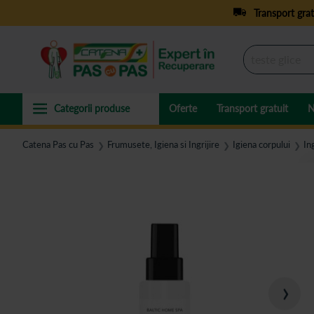
Transport grat
Oferte
Transport gratuit
N
Catena Pas cu Pas
Frumusete, Igiena si Ingrijire
Igiena corpului
Ing
❯
❯
❯