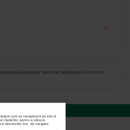
 Ideal pentru pielea grasa, tenul mixt, pentru parul uscat, e un
 răspunsuri
nțelegem cum se navighează pe site-ul
ul căutărilor, pentru a măsura
za obiceiurilor dvs. de navigare.