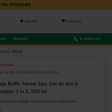
17:00
,
0374.336.802
Favorite
tact
Branduri
Te sunăm noi!
n 3 in 1, 500 ml
ISPONIBIL
au să știu când acest produs e în stoc
aja Baltic Home Spa, Gel de dus si
mpon 3 in 1, 500 ml
 primul care adaugă o recenzie pentru acest produs