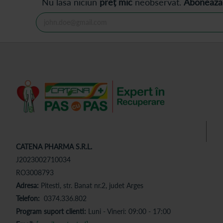
Nu lăsa niciun
preț mic
neobservat.
Abonează
CATENA PHARMA S.R.L.
J2023002710034
RO3008793
Adresa:
Pitesti, str. Banat nr.2, judet Arges
Telefon:
0374.336.802
Program suport clienti:
Luni - Vineri: 09:00 - 17:00