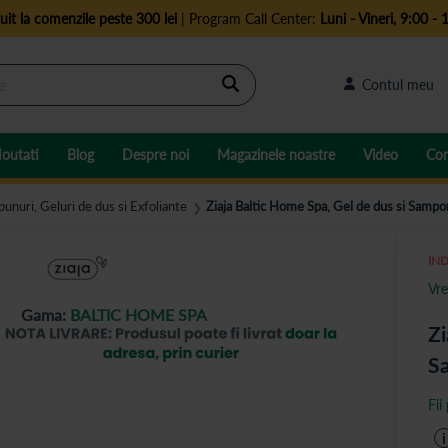
uit la comenzile peste 300 lei
| Program Call Center:
Luni - Vineri, 9:00 - 
Cautare
Contul meu
outati
Blog
Despre noi
Magazinele noastre
Video
Con
punuri, Geluri de dus si Exfoliante
Ziaja Baltic Home Spa, Gel de dus si Sampo
❯
IND
Vre
Gama:
BALTIC HOME SPA
Zi
Sa
Fii
i