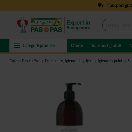
Transport grat
Oferte
Transport gratuit
N
Catena Pas cu Pas
Frumusete, Igiena si Ingrijire
Igiena corpului
Sa
❯
❯
❯