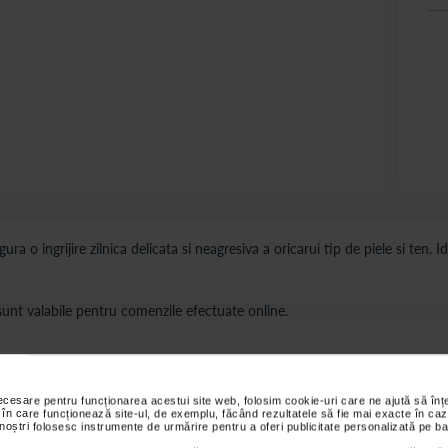
gura o ingrijire zilnica delicata si neagresiva a oricarui tip de piele si ten.
s sunt valabile pentru comenzile efectuate online.
ții
Review-uri
Întrebări și
necesare pentru funcționarea acestui site web, folosim cookie-uri care ne ajută să î
 în care funcționează site-ul, de exemplu, făcând rezultatele să fie mai exacte în caz
 noștri folosesc instrumente de urmărire pentru a oferi publicitate personalizată pe ba