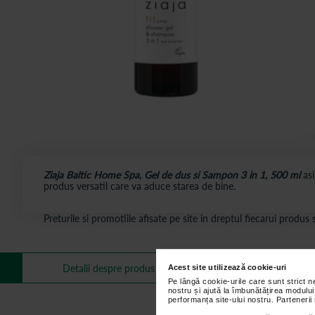
Ziaja Baltic Home Spa, Gel de dus si Sampon 3 in 1, 500 ml
asi
produs versatil care va aduce starea de bine.
Preturile si promotiile afisate pe site in dreptul fiecarui produ
Mai multe informa
Detalii despre produs
Acest site utilizează cookie-uri
Pe lângă cookie-urile care sunt strict 
nostru și ajută la îmbunătățirea modului
performanța site-ului nostru. Partenerii